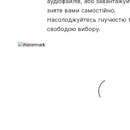
аудіофайлів, або завантажуй
зняте вами самостійно.
Насолоджуйтесь гнучкістю 
свободою вибору.