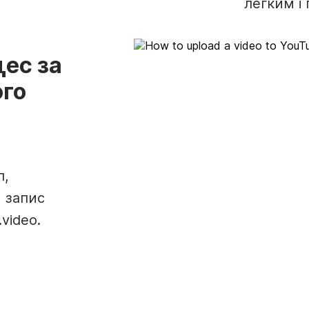
легким і
цес за
го
л,
 запис
video.