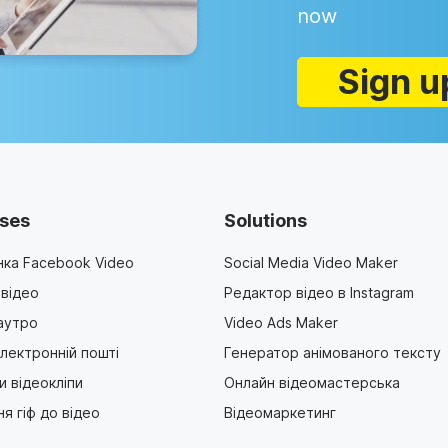
now
Sign u
ses
Solutions
ка Facebook Video
Social Media Video Maker
 відео
Редактор відео в Instagram
 аутро
Video Ads Maker
електронній пошті
Генератор анімованого тексту
и відеокліпи
Онлайн відеомастерська
я гіф до відео
Відеомаркетинг