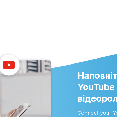
Наповніт
YouTube
відеоро
Connect your Y