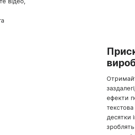
те відео,
та
Прис
вироб
Отримайт
заздалег
ефекти п
текстова 
десятки 
зроблять