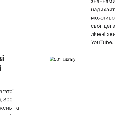
знаннями
надихайт
можливос
свої ідеї
лічені х
YouTube.
і
і
агатої
д 300
ажень та