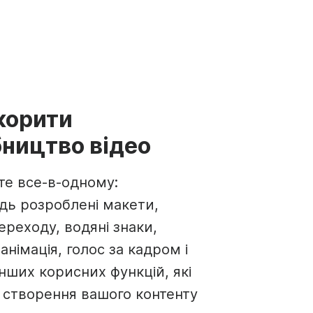
корити
ництво відео
е все-в-одному:
ідь розроблені макети,
ереходу, водяні знаки,
анімація, голос за кадром і
інших корисних функцій, які
 створення вашого контенту