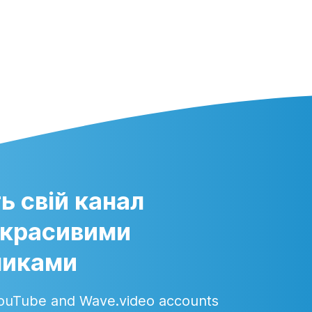
ь свій канал
 красивими
ликами
ouTube and Wave.video accounts