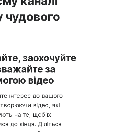
єму каналі
о
те відео для YouTube
Фірмовий віде
тенту
у чудового
 мемів
Надсилайте ві
See all →
йте, заохочуйте
зважайте за
огою відео
те інтерес до вашого
створюючи відео, які
ють на те, щоб їх
ся до кінця. Діліться