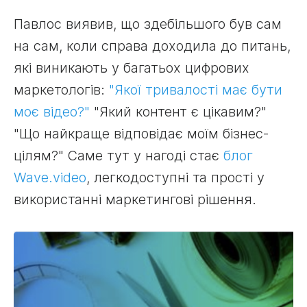
Павлос виявив, що здебільшого був сам
на сам, коли справа доходила до питань,
які виникають у багатьох цифрових
маркетологів:
"Якої тривалості має бути
моє відео?"
"Який контент є цікавим?"
"Що найкраще відповідає моїм бізнес-
цілям?" Саме тут у нагоді стає
блог
Wave.video
, легкодоступні та прості у
використанні маркетингові рішення.