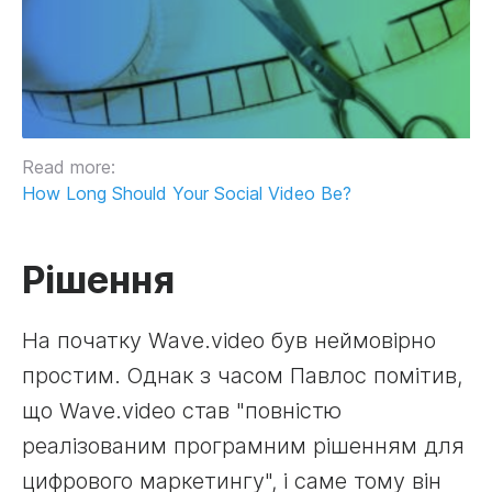
Read more:
How Long Should Your Social Video Be?
Рішення
На початку Wave.video був неймовірно
простим. Однак з часом Павлос помітив,
що Wave.video став "повністю
реалізованим програмним рішенням для
цифрового маркетингу", і саме тому він