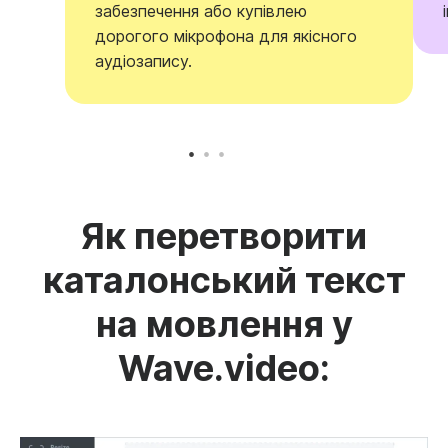
забезпечення або купівлею
дорогого мікрофона для якісного
аудіозапису.
Як перетворити
каталонський текст
на мовлення у
Wave.video: