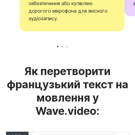
забезпечення або купівлею
дорогого мікрофона для якісного
аудіозапису.
Як перетворити
французький текст на
мовлення у
Wave.video: