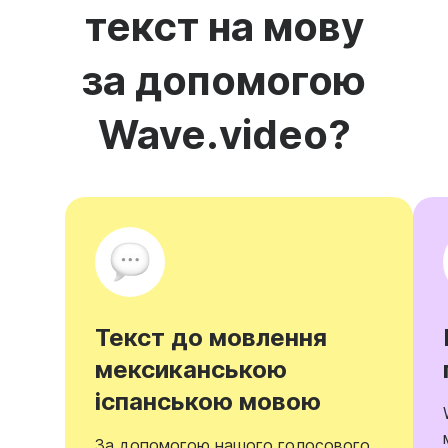
текст на мову
за допомогою
Wave.video?
Текст до мовлення
мексиканською
іспанською мовою
За допомогою нашого голосового