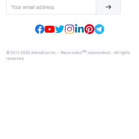
SM
© 2011-
2026
Animatron Inc. - Wave.video
(wavevideo) - All rights
reserved.