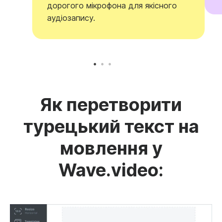
дорогого мікрофона для якісного
аудіозапису.
Як перетворити
турецький текст на
мовлення у
Wave.video: