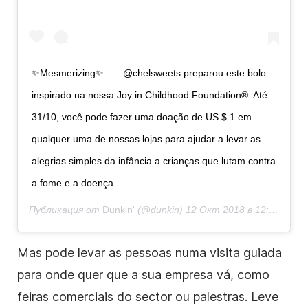
✨Mesmerizing✨ . . . @chelsweets preparou este bolo
inspirado na nossa Joy in Childhood Foundation®. Até
31/10, você pode fazer uma doação de US $ 1 em
qualquer uma de nossas lojas para ajudar a levar as
alegrias simples da infância a crianças que lutam contra
a fome e a doença.
Публикация от
Dunkin'
(@dunkin)
12 Окт 2018 в 12:01 PDT
Mas pode levar as pessoas numa visita guiada
para onde quer que a sua empresa vá, como
feiras comerciais do sector ou palestras. Leve