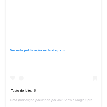
Ver esta publicação no Instagram
Teste do leite. 🥛
Uma publicação partilhada por
Jak Snow's Magic Spray
(@magi