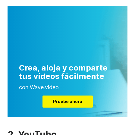
Crea, aloja y comparte
tus vídeos fácilmente
con Wave.video
Pruebe ahora
2.
YouTube