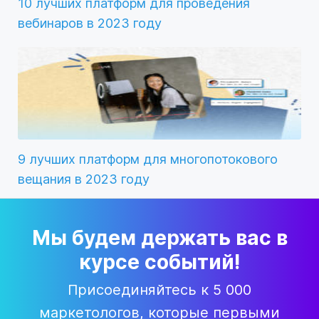
10 лучших платформ для проведения
вебинаров в 2023 году
9 лучших платформ для многопотокового
вещания в 2023 году
Мы будем держать вас в
курсе событий!
Присоединяйтесь к 5 000
маркетологов, которые первыми