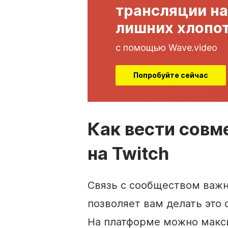
трансляции на
лишних хлопо
с помощью Wave.video
Попробуйте сейчас
Как вести сов
на Twitch
Связь с сообществом важн
позволяет вам делать это
На платформе можно макс