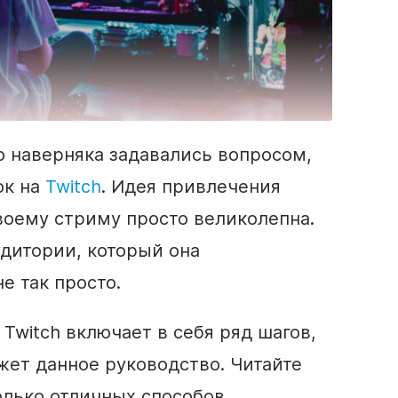
о наверняка задавались вопросом,
ок на
Twitch
. Идея привлечения
воему стриму просто великолепна.
удитории, который она
е так просто.
Twitch включает в себя ряд шагов,
жет данное руководство. Читайте
олько отличных способов