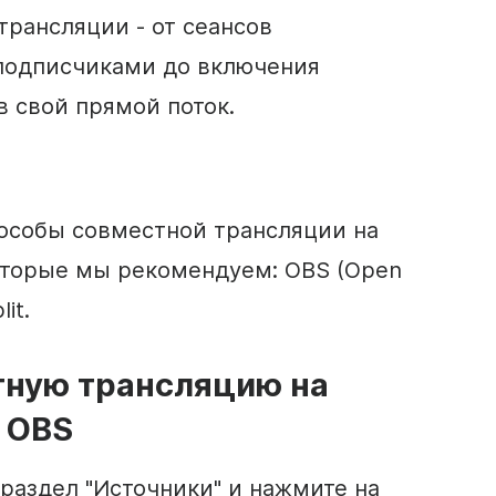
рансляции - от сеансов
 подписчиками до включения
в свой прямой поток.
особы совместной трансляции на
 которые мы рекомендуем: OBS (Open
it.
тную трансляцию на
 OBS
 раздел "Источники" и нажмите на