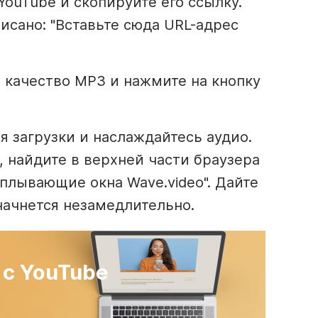
YouTube и скопируйте его ссылку.
писано: "Вставьте сюда URL-адрес
качество MP3 и нажмите на кнопку
 загрузки и наслаждайтесь аудио.
, найдите в верхней части браузера
плывающие окна Wave.video". Дайте
начнется незамедлительно.
 с YouTube