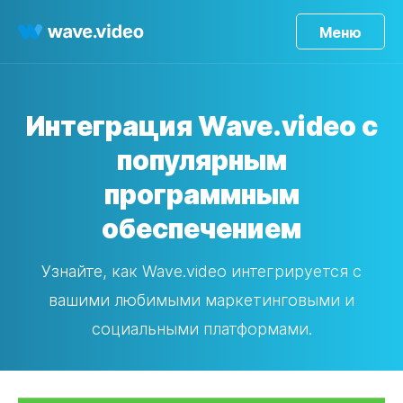
Меню
Интеграция Wave.video с
популярным
программным
обеспечением
Узнайте, как Wave.video интегрируется с
вашими любимыми маркетинговыми и
социальными платформами.