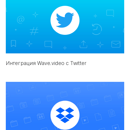
Интеграция Wave.video с Twitter