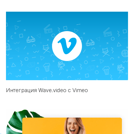
Интеграция Wave.video с Vimeo