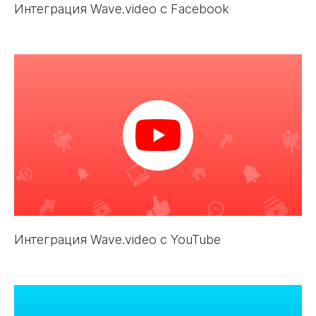
Интеграция Wave.video с Facebook
Интеграция Wave.video с YouTube