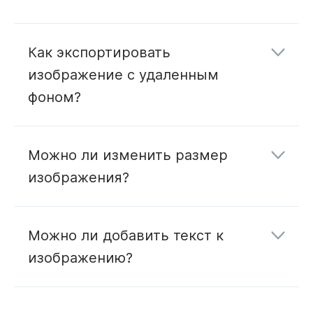
Как экспортировать
изображение с удаленным
фоном?
Можно ли изменить размер
изображения?
программы изменения формата
Можно ли добавить текст к
Wave.video
изображению?
Многофункциональный