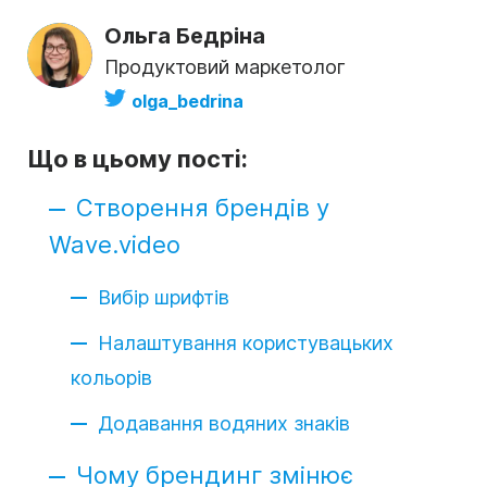
Ольга Бедріна
Продуктовий маркетолог
olga_bedrina
Що в цьому пості:
Створення брендів у
Wave.video
Вибір шрифтів
Налаштування користувацьких
кольорів
Додавання водяних знаків
Чому брендинг змінює