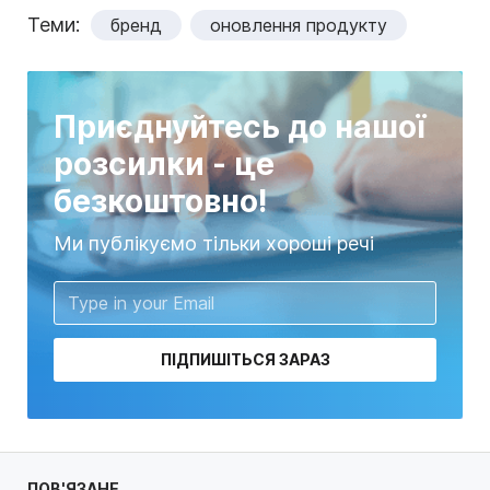
Теми:
бренд
оновлення продукту
Приєднуйтесь до нашої
розсилки - це
безкоштовно!
Ми публікуємо тільки хороші речі
ПІДПИШІТЬСЯ ЗАРАЗ
ПОВ'ЯЗАНЕ