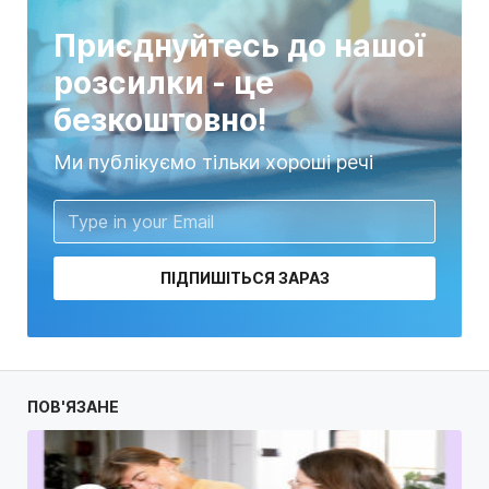
Приєднуйтесь до нашої
розсилки - це
безкоштовно!
Ми публікуємо тільки хороші речі
ПІДПИШІТЬСЯ ЗАРАЗ
ПОВ'ЯЗАНЕ