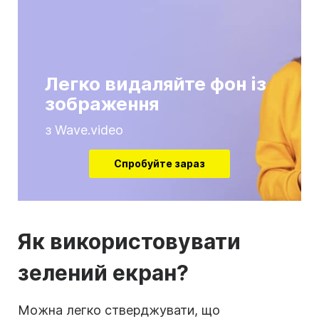
Легко видаляйте фон із
зображення
з Wave.video
Спробуйте зараз
Як використовувати
зелений екран?
Можна легко стверджувати, що