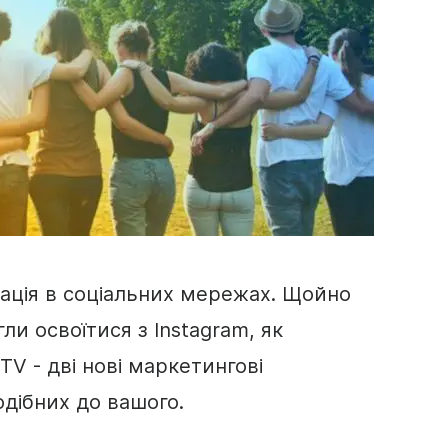
ація в
соціальних мережах
. Щойно
ли освоїтися з
Instagram
, як
GTV - дві нові маркетингові
одібних до вашого.