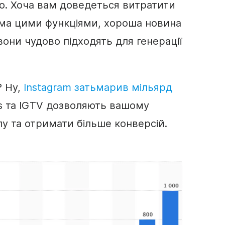
но. Хоча вам доведеться витратити
ома цими функціями, хороша новина
вони чудово підходять для генерації
? Ну,
Instagram затьмарив мільярд
ries та IGTV дозволяють вашому
пу та отримати більше
конверсій
.