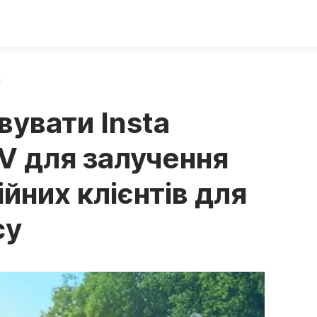
х
вувати Insta
TV для залучення
йних клієнтів для
су