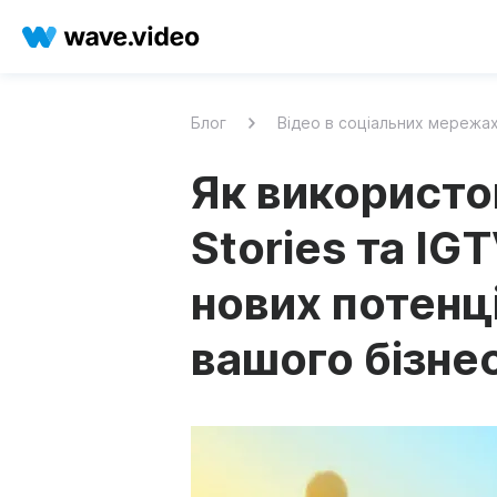
Блог
Відео в соціальних мережа
Як використо
Stories та IG
нових потенці
вашого бізне