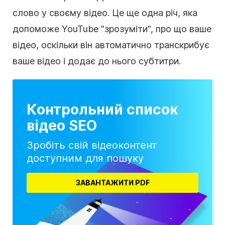
слово у своєму відео. Це ще одна річ, яка
допоможе YouTube "зрозуміти", про що ваше
відео, оскільки він автоматично транскрибує
ваше відео і додає до нього субтитри.
Контрольний список
відео SEO
Зробіть свій відеоконтент
доступним для пошуку
ЗАВАНТАЖИТИ PDF