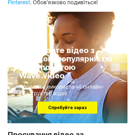
Pinterest
. Обов'язково подивіться!
Створюйте відео з
високою популярністю
за допомогою
Wave.video
Простий у використанні онлайн-
конструктор відео
Спробуйте зараз
Просування відео за