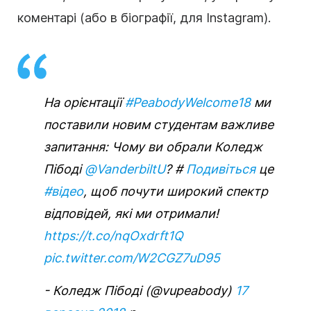
коментарі (або в біографії, для Instagram).
На орієнтації
#PeabodyWelcome18
ми
поставили новим студентам важливе
запитання: Чому ви обрали Коледж
Пібоді
@VanderbiltU
? #
Подивіться
це
#відео
, щоб почути широкий спектр
відповідей, які ми отримали!
https://t.co/nqOxdrft1Q
pic.twitter.com/W2CGZ7uD95
- Коледж Пібоді (@vupeabody)
17