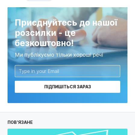
Приєднуйтесь до нашої
розсилки - це
безкоштовно!
Ми публікуємо тільки хороші речі
ПІДПИШІТЬСЯ ЗАРАЗ
ПОВ'ЯЗАНЕ