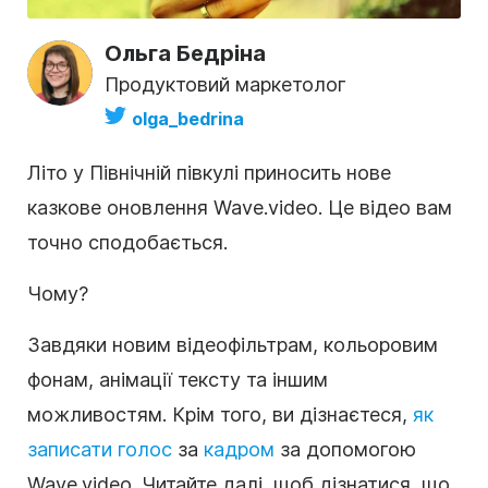
Ольга Бедріна
Продуктовий маркетолог
olga_bedrina
Літо у Північній півкулі приносить нове
казкове оновлення
Wave.video
. Це відео вам
точно сподобається.
Чому?
Завдяки новим відеофільтрам, кольоровим
фонам, анімації тексту та іншим
можливостям. Крім того, ви дізнаєтеся,
як
записати голос
за
кадром
за допомогою
Wave.video. Читайте далі, щоб дізнатися, що