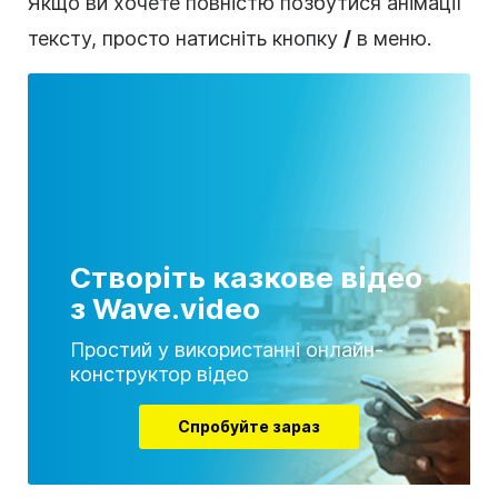
Якщо ви хочете повністю позбутися
анімації
тексту, просто натисніть кнопку
/
в меню.
Створіть казкове відео
з Wave.video
Простий у використанні онлайн-
конструктор відео
Спробуйте зараз