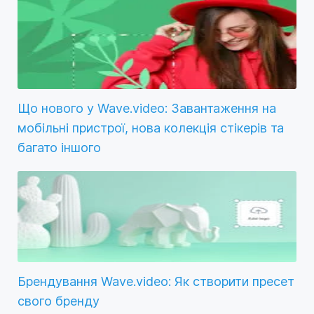
Що нового у Wave.video: Завантаження на
мобільні пристрої, нова колекція стікерів та
багато іншого
Брендування Wave.video: Як створити пресет
свого бренду