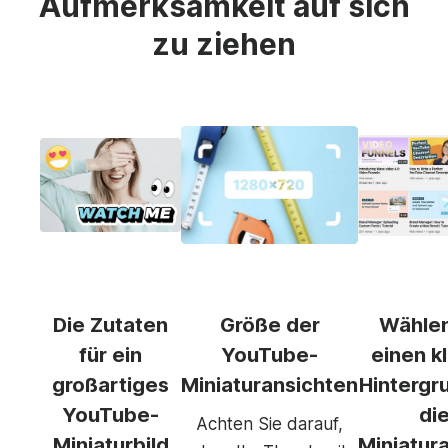
Aufmerksamkeit auf sich
zu ziehen
Die Zutaten
Größe der
Wählen
für ein
YouTube-
einen k
großartiges
Miniaturansichten
Hintergr
YouTube-
di
Achten Sie darauf,
Miniaturbild
Miniatur