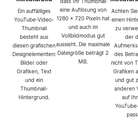
dass Ihr Thumbnail
eine Auflösung von
Ein auffälliges
Achten Sie
1280 x 720 Pixeln hat
YouTube-Video-
einen Hint
und auch im
Thumbnail
zu verwe
Vollbildmodus gut
besteht aus
der d
aussieht. Die maximale
diesen grafischen
Aufmerks
Dateigröße beträgt 2
Designelementen:
des Betra
MB.
Bilder oder
nicht von 
Grafiken, Text
Grafiken 
und ein
und gut 
Thumbnail-
anderen 
Hintergrund.
auf Ih
YouTube-
pass