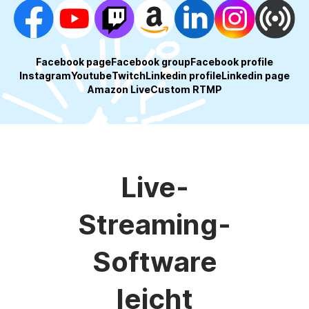
Facebook page
Facebook group
Facebook profile
Instagram
Youtube
Twitch
Linkedin profile
Linkedin page
Amazon Live
Custom RTMP
Live-
Streaming-
Software
leicht