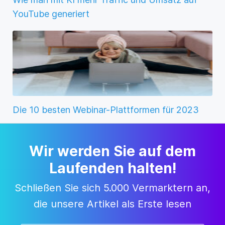
YouTube generiert
Die 10 besten Webinar-Plattformen für 2023
Wir werden Sie auf dem
Laufenden halten!
Schließen Sie sich 5.000 Vermarktern an,
die unsere Artikel als Erste lesen