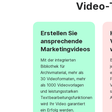
Video-T
Erstellen Sie
ansprechende
Marketingvideos
Mit der integrierten
B
Bibliothek für
j
Archivmaterial, mehr als
e
30 Videoformaten, mehr
P
als 1000 Videovorlagen
V
und leistungsstarken
s
Textbearbeitungsfunktionen
A
wird Ihr Video garantiert
ein Erfolg werden.