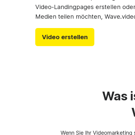
Video-Colla
Video-Landingpages erstellen oder 
GIF-Herstelle
Medien teilen möchten, Wave.video 
See all →
See all →
Video erstellen
Upl
Was i
Temp
Wenn Sie Ihr Videomarketing s