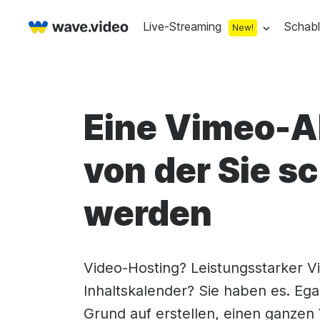
Live-Streaming
Schab
New!
Live streaming
Multistreaming
Live-Streaming-Softw
Eine Vimeo-Al
Countdown
Videorekorder
Streaming-Overlay-Her
von der Sie 
Unteres Drittel
Webcam-Test
Facebook-Live-Strea
Stock libraries
Online video
Vorschaubild
Live-Stream-Chat
YouTube-Livestreami
werden
Bildschirm "Bald beginnen
Kostenloses Stock
Online-Vide
Live-Streaming-Studio
Co-Strom
Live Stream Intro
Lizenzfreie Musik
Kombinieren 
Webcam-Rekorder
Online-Treffen
Video-Hosting? Leistungsstarker Vi
Inhaltskalender? Sie haben es. Ega
Kostenlose Archivbi
Animierter T
Grund auf erstellen, einen ganzen