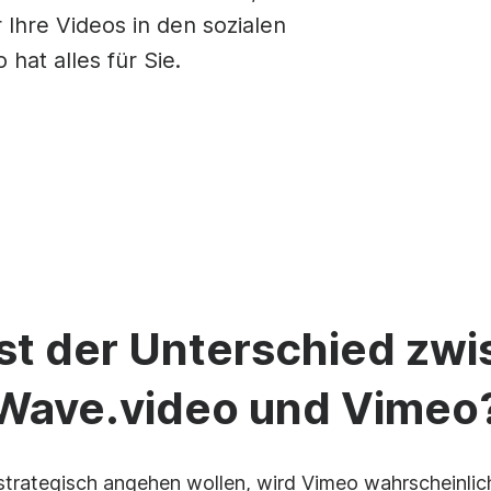
ge-Macher
Animierter Text
Video einrahmen
Videos 
Video-Sprachausgabe
Ihre Videos in den sozialen
Inhalt K
r
Meme-
Untertitler
hat alles für Sie.
See all →
See all →
See all →
See all
oad
st der Unterschied zw
lates
Wave.video und Vimeo
trategisch angehen wollen, wird Vimeo wahrscheinlich 