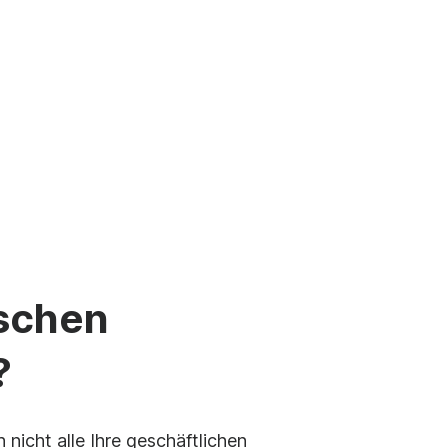
für YouTube erstellen
Marken-Videoplayer
alender
Macher
Video per E-Mail versenden
 →
See all →
ischen
?
nicht alle Ihre geschäftlichen