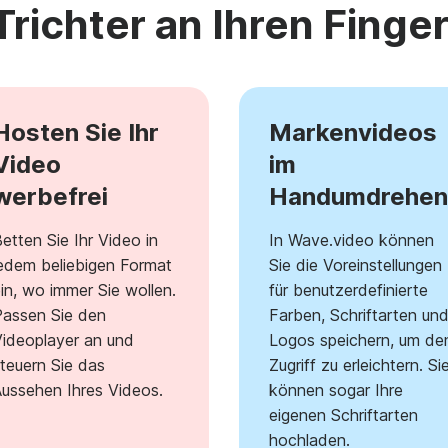
richter an Ihren Finge
Hosten Sie Ihr
Markenvideos
Video
im
werbefrei
Handumdrehen
etten Sie Ihr Video in
In Wave.video können
edem beliebigen Format
Sie die Voreinstellungen
in, wo immer Sie wollen.
für benutzerdefinierte
assen Sie den
Farben, Schriftarten un
ideoplayer an und
Logos speichern, um de
teuern Sie das
Zugriff zu erleichtern. Si
ussehen Ihres Videos.
können sogar Ihre
eigenen Schriftarten
hochladen.