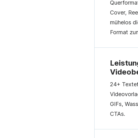
Querforma
Cover, Ree
mühelos d
Format zu
Leistun
Videob
24+ Textef
Videovorla
GIFs, Wass
CTAs.