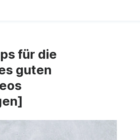
ps für die
nes guten
deos
gen]