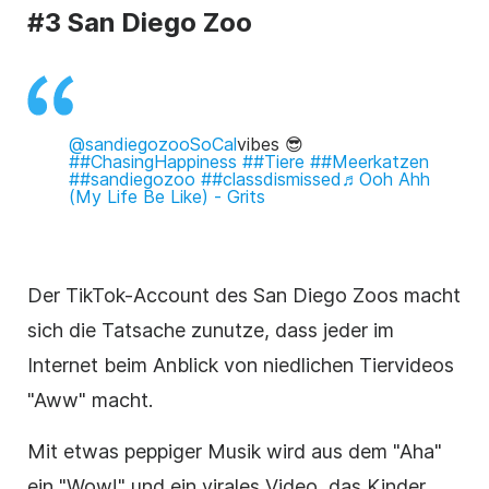
#3 San Diego Zoo
@sandiegozooSoCal
vibes 😎
##ChasingHappiness
##Tiere
##Meerkatzen
##sandiegozoo
##classdismissed♬
Ooh Ahh
(My Life Be Like) - Grits
Der TikTok-Account des San Diego Zoos macht
sich die Tatsache zunutze, dass jeder im
Internet beim Anblick von niedlichen Tiervideos
"Aww" macht.
Mit etwas peppiger Musik wird aus dem "Aha"
ein "Wow!" und ein virales Video, das Kinder