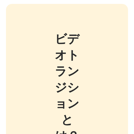
ビデ
オト
ラン
ジシ
ョン
と