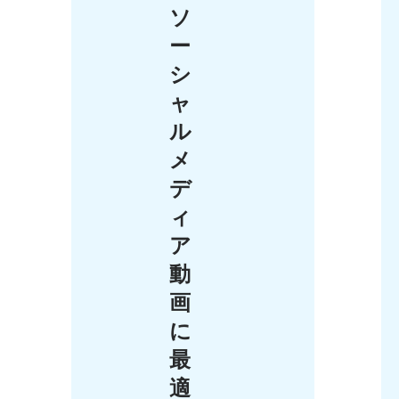
ソ
ー
シ
ャ
ル
メ
デ
ィ
ア
動
画
に
最
適