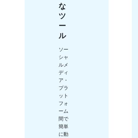
な
ツ
ー
ル
ソー
シャ
ルメ
ディ
ア・
プラ
ット
フォ
ーム
間で
簡単
に動