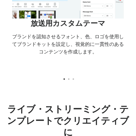
・ス
放送用カスタムテーマ
驚
ト
ブランドを認知させるフォント、色、ロゴを使用し
てブランドキットを設定し、視覚的に一貫性のある
数用
パワ
コンテンツを作成します。
やロー
ミン
アウト
準備
ライブ・ストリーミング・テ
ンプレートでクリエイティブ
に