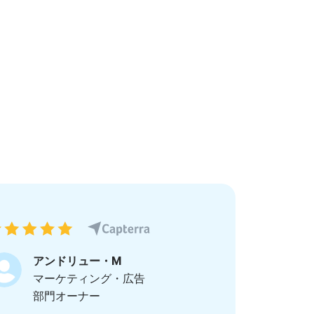
ムビデオ
YouTubeに動画をアップする
ブランド・
ン
ンツ・カレンダー
ミームメーカー
Eメールでビ
l →
See all →
See all →
アンドリュー・M
マーケティング・広告
部門オーナー