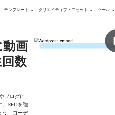
テンプレート
クリエイティブ・アセット
ツール
ビデオ
Social Media Templates
Ads & Promo
ーミング・ソフトウェア
に動画
ライブ
YouTubeビデオ
ビデオ広告テン
・オーバレイ・メーカー
生回数
フェイスブック動画
プロモビデオテ
イブストリーミング
ナレッ
aries
line video editing
Visual effects
Graph
Audio editing
インスタグラム動画
ニュース動画テ
ブストリーミング
ビデオ
Facebookのカバー画像
お客様の声
ックビデオ
ンライン・ビデオ・メーカー
ビデオフィルター
動画サ
ビデオに音楽を追
フェイ
の紹介
リール＆ストーリー ビデオ
ビデオ引用
ティ・フリーの音楽
デオクリップを組み合わせる
ビデオ・オーバーレイ
下位3
自動キャプション
トやブログに
。SEOを強
ック画像
ニメーションテキストジェネレーター
ビデオ・トランジション
イント
テキストからスピ
アフィ
ょう。コーデ