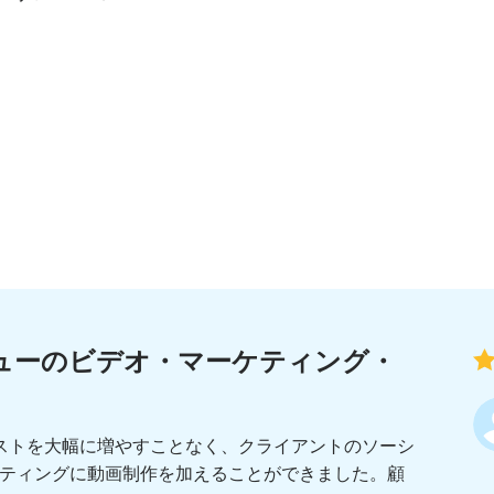
デオコラージュメーカー
アニメーションテキスト
フレー
ビデオナレーショ
コンテ
IFメーカー
字幕制作者
See all →
See al
e all →
See all →
ューのビデオ・マーケティング・
コストを大幅に増やすことなく、クライアントのソーシ
ティングに動画制作を加えることができました。顧