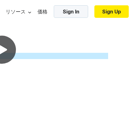
リソース
価格
Sign In
Sign Up
・マーケティング・ブログ
Trending Templates
・ベター・ショー
プレート
コラージュ・ビデオ
ンプレート
ズーム・バーチャル背景
ジ・ベース
ic elements
Video marketing tools
Video hosti
ンプレート
ホリデー・ビデオ
・チュートリアル
フレームビデオ
ムネイル
AIでテキストを動画に変換
無料動画ホ
加する
スブック・コミュニティ
ビデオのイントロとアウトロ
位
ビデオ広告メーカー
ビデオの埋
ロビデオ
インスタグラム用の動画を作る
パスワード
ーチへ
リエイト・プログラム
すべてのテンプレートを見る