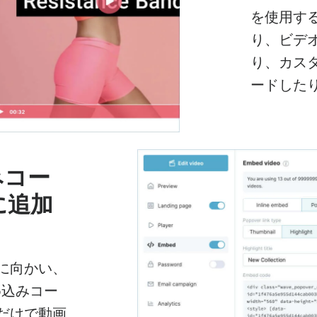
を使用す
り、ビデ
り、カス
ードした
みコー
に追加
に向かい、
埋め込みコー
だけで動画