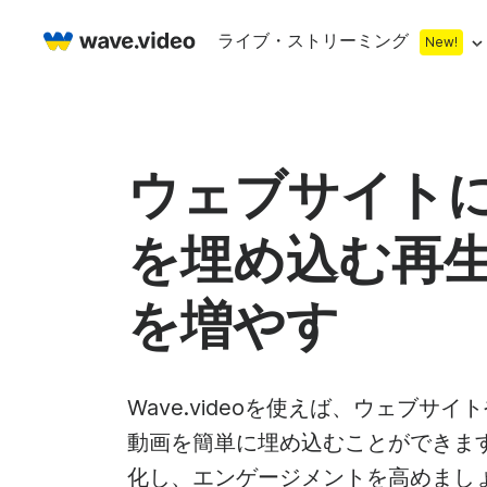
ライブ・ストリーミング
New!
Live streaming
マルチストリーミング
ライブ・ストリ
ウェブサイト
カウントダウン
ビデオレコーダー
ストリーミング
を埋め込む再
下段
ウェブカメラテスト
Facebookラ
Stock libr
On
サムネイル
ライブ・ストリーム・チャット
YouTubeライ
を増やす
まもなく開始画面
無料スト
オ
ライブ・ストリーミング・スタジオ
コ・ストリーム
ライブ・ストリーム
ロイヤリ
ビ
ウェブカメラレコーダー
オンライン会議
Wave.videoを使えば、ウェブサイ
動画を簡単に埋め込むことができます
無料スト
ア
化し、エンゲージメントを高めまし