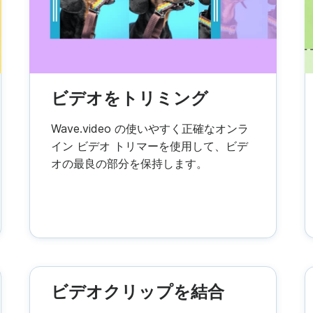
デオコラージュメーカー
アニメーションテキスト
フレー
ビデオナレーショ
コンテ
IFメーカー
字幕制作者
See all →
See al
e all →
See all →
ビデオをトリミング
Wave.video の使いやすく正確なオンラ
イン ビデオ トリマーを使用して、ビデ
オの最良の部分を保持します。
ビデオクリップを結合