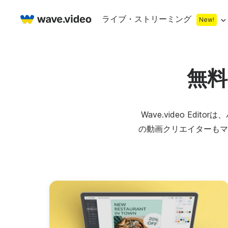
ライブ・ストリーミング
New!
Live streaming
無
マルチストリーミング
ライブ・ストリ
カウントダウン
ビデオレコーダー
ストリーミング
下段
Wave.video E
ウェブカメラテスト
Facebookラ
の動画クリエイターもマ
Stock libr
On
サムネイル
ライブ・ストリーム・チャット
YouTubeライ
まもなく開始画面
無料スト
オ
ライブ・ストリーミング・スタジオ
コ・ストリーム
ライブ・ストリーム
ロイヤリ
ビ
ウェブカメラレコーダー
オンライン会議
無料スト
ア