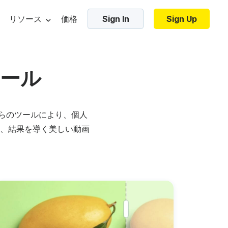
リソース
価格
Sign In
Sign Up
・マーケティング・ブログ
Trending Templates
ール
・ベター・ショー
プレート
コラージュ・ビデオ
ンプレート
ズーム・バーチャル背景
これらのツールにより、個人
ジ・ベース
、結果を導く美しい動画
ic elements
Video marketing tools
Video hos
ンプレート
ホリデー・ビデオ
・チュートリアル
フレームビデオ
ムネイル
AIでテキストを動画に変換
無料動画
加する
スブック・コミュニティ
ビデオのイントロとアウトロ
位
ビデオ広告メーカー
ビデオの
ロビデオ
インスタグラム用のビデオを作る
パスワー
ーチへ
リエイト・プログラム
すべてのテンプレートを見る