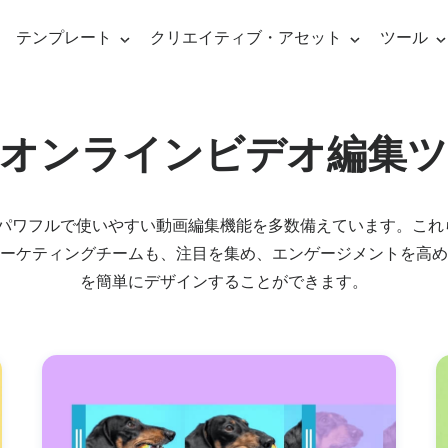
テンプレート
クリエイティブ・アセット
ツール
ビデオ
Social Media Templates
Ads & Promo
料オンラインビデオ編集ツ
ーミング・ソフトウェア
ライブ
YouTubeビデオ
ビデオ広告テン
・オーバレイ・メーカー
フェイスブック動画
プロモビデオテ
ditorは、パワフルで使いやすい動画編集機能を多数備えています。
イブストリーミング
ナレッ
ーケティングチームも、注目を集め、エンゲージメントを高め
aries
line video editing
Visual effects
Graph
Audio editing
インスタグラム動画
ニュース動画テ
ブストリーミング
を簡単にデザインすることができます。
ビデオ
Facebookのカバー画像
お客様の声
ックビデオ
ンライン・ビデオ・メーカー
ビデオフィルター
動画サ
ビデオに音楽を追
フェイ
の紹介
リール＆ストーリー ビデオ
ビデオ引用
ティ・フリーの音楽
デオクリップを組み合わせる
ビデオ・オーバーレイ
下位3
自動キャプション
ック画像
ニメーションテキストジェネレーター
ビデオ・トランジション
イント
テキストからスピ
アフィ