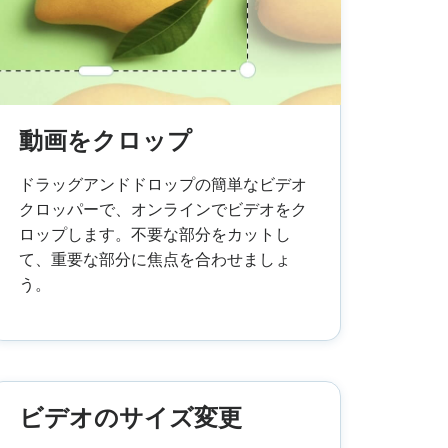
ムビデオ
YouTubeに動画をアップする
ブランド
ン
ンツ・カレンダー
ミームメーカー
Eメールで
l →
See all →
See all →
動画をクロップ
ドラッグアンドドロップの簡単なビデオ
クロッパーで、オンラインでビデオをク
ロップします。不要な部分をカットし
て、重要な部分に焦点を合わせましょ
う。
ビデオのサイズ変更