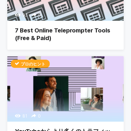
93
0
7 Best Online Teleprompter Tools
(Free & Paid)
プロのヒント
81
0