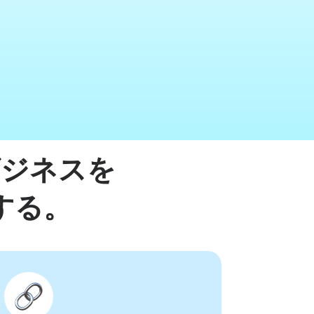
ムビデオ
YouTubeに動画をアップする
ブランド
ン
ンツ・カレンダー
ミームメーカー
Eメールで
l →
See all →
See all →
ビジネスを
する。