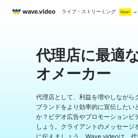
ライブ・ストリーミング
New!
Live streaming
マルチストリーミング
ライブ・ストリ
代理店に最適
カウントダウン
ビデオレコーダー
ストリーミング
オメーカー
下段
ウェブカメラテスト
Facebookラ
Stock libr
On
サムネイル
ライブ・ストリーム・チャット
YouTubeライ
まもなく開始画面
代理店として、利益を増やしながら
無料スト
オ
ライブ・ストリーミング・スタジオ
コ・ストリーム
ブランドをより効率的に宣伝したい
ライブ・ストリーム
ロイヤリ
ビ
ウェブカメラレコーダー
オンライン会議
か？ビデオ広告やプロモーションビ
無料スト
ア
しょう。クライアントのメッセージ
に伝えましょう。Wave.videoは