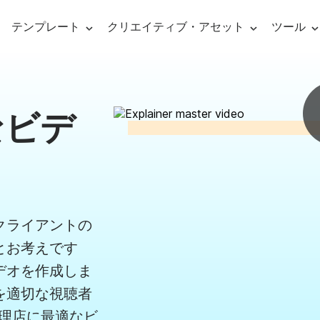
テンプレート
クリエイティブ・アセット
ツール
ビデオ
Social Media Templates
Ads & Promo
ーミング・ソフトウェア
なビデ
ライブ
YouTubeビデオ
ビデオ広告テン
・オーバレイ・メーカー
フェイスブック動画
プロモビデオテ
イブストリーミング
ナレッ
aries
line video editing
Visual effects
Graph
Audio editing
インスタグラム動画
ニュース動画テ
ブストリーミング
ビデオ
Facebookのカバー画像
お客様の声
クライアントの
ックビデオ
ンライン・ビデオ・メーカー
ビデオフィルター
動画サ
ビデオに音楽を追
とお考えです
フェイ
の紹介
リール＆ストーリー ビデオ
ビデオ引用
ティ・フリーの音楽
デオクリップを組み合わせる
ビデオ・オーバーレイ
下位3
自動キャプション
デオを作成しま
ック画像
ニメーションテキストジェネレーター
ビデオ・トランジション
イント
テキストからスピ
を適切な視聴者
アフィ
、代理店に最適なビ