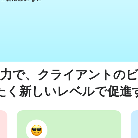
デオコラージュメーカー
アニメーションテキスト
フレー
ビデオナレーショ
コンテ
IFメーカー
字幕制作者
See all →
See al
e all →
See all →
力で、クライアントの
たく新しいレベルで促進