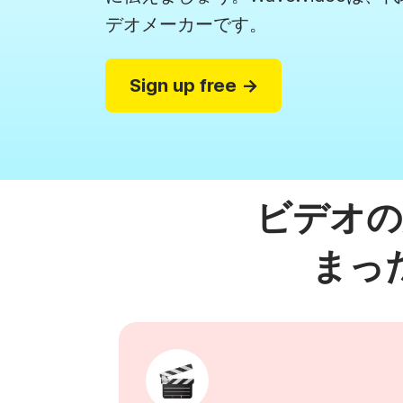
ビ
デオメーカーです。
G
See all →
Sign up free →
Se
ビデオの
まっ