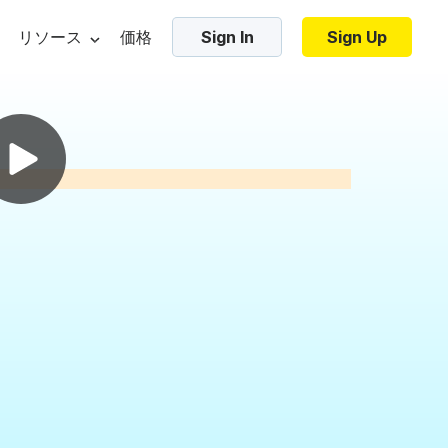
リソース
価格
Sign In
Sign Up
・マーケティング・ブログ
Trending Templates
・ベター・ショー
プレート
コラージュ・ビデオ
ンプレート
ズーム・バーチャル背景
ジ・ベース
ic elements
Video marketing tools
Video hos
ンプレート
ホリデー・ビデオ
・チュートリアル
フレームビデオ
ムネイル
AIでテキストを動画に変換
無料動画
加する
スブック・コミュニティ
ビデオのイントロとアウトロ
位
ビデオ広告メーカー
ビデオの
ロビデオ
インスタグラム用のビデオを作る
パスワー
ーチへ
リエイト・プログラム
すべてのテンプレートを見る