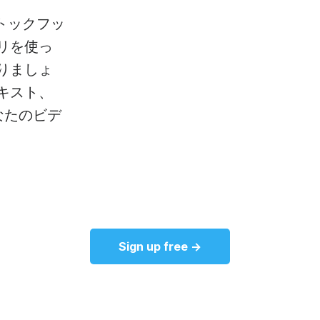
ストックフッ
リを使っ
りましょ
キスト、
なたのビデ
Sign up free →