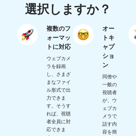
選択しますか？
複数のフ
オー
ォーマッ
トキ
トに対応
ャプ
ショ
ウェブカメ
ン
ラを録画
し、さまざ
同僚や
まなファイ
一般の
ル形式で出
視聴者
力できま
が、ウ
す。そうす
ェブカ
れば、視聴
メラで
者全員に対
話す内
応できま
容を簡