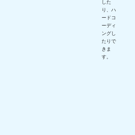
した
り、ハ
ードコ
ーディ
ングし
たりで
きま
す。