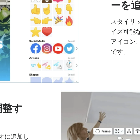
ーを
スタイリ
イズ可能
アイコン、
です。
調整す
オに追加し