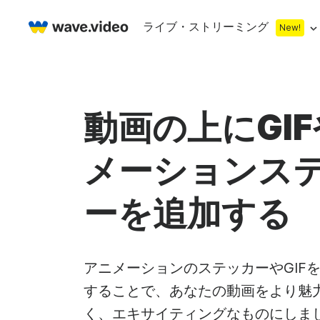
ライブ・ストリーミング
New!
Live streaming
マルチストリーミング
ライブ・ストリ
動画の上にGI
カウントダウン
ビデオレコーダー
ストリーミング
メーションス
下段
ウェブカメラテスト
Facebookラ
Stock libr
On
サムネイル
ライブ・ストリーム・チャット
YouTubeライ
ーを追加する
まもなく開始画面
無料スト
オ
ライブ・ストリーミング・スタジオ
コ・ストリーム
ライブ・ストリーム
ロイヤリ
ビ
ウェブカメラレコーダー
オンライン会議
アニメーションのステッカーやGIF
することで、あなたの動画をより魅
無料スト
ア
く、エキサイティングなものにしま