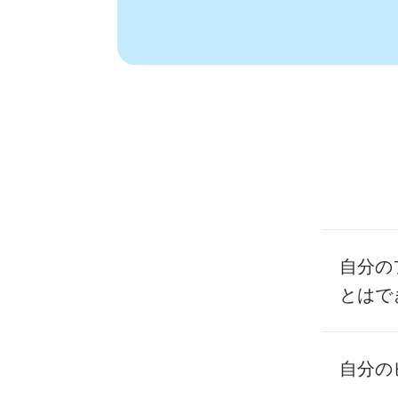
自分の
とはで
はい。ご
自分の
ることが