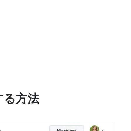
ムビデオ
YouTubeに動画をアップする
ブランド
ン
ンツ・カレンダー
ミームメーカー
Eメールで
l →
See all →
See all →
する方法