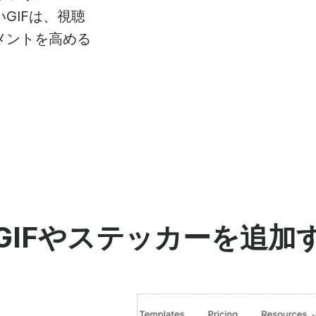
デオコラージュメーカー
アニメーションテキスト
フレー
ビデオナレーショ
GIFは、視聴
コンテ
IFメーカー
字幕制作者
メントを高める
See all →
See al
e all →
See all →
GIFやステッカーを追加