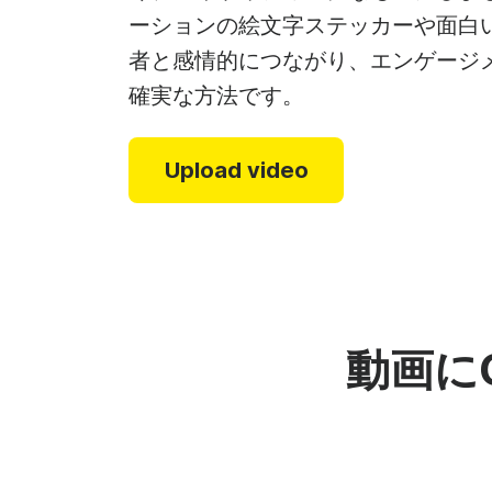
ビ
ーションの絵文字ステッカーや面白い
G
者と感情的につながり、エンゲージ
See all →
確実な方法です。
Se
Upload video
動画に