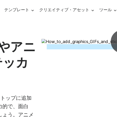
テンプレート
クリエイティブ・アセット
ツール
ビデオ
Social Media Templates
Ads & Promo
ーミング・ソフトウェア
Fやアニ
ライブ
YouTubeビデオ
ビデオ広告テン
・オーバレイ・メーカー
テッカ
フェイスブック動画
プロモビデオテ
イブストリーミング
ナレッ
aries
line video editing
Visual effects
Graph
Audio editing
インスタグラム動画
ニュース動画テ
ブストリーミング
ビデオ
Facebookのカバー画像
お客様の声
ックビデオ
ンライン・ビデオ・メーカー
ビデオフィルター
動画サ
ビデオに音楽を追
フェイ
の紹介
リール＆ストーリー ビデオ
ビデオ引用
ティ・フリーの音楽
デオクリップを組み合わせる
ビデオ・オーバーレイ
下位3
自動キャプション
をトップに追加
力的で、面白
ック画像
ニメーションテキストジェネレーター
ビデオ・トランジション
イント
テキストからスピ
アフィ
しょう。アニメ