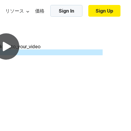
リソース
価格
Sign In
Sign Up
・マーケティング・ブログ
Trending Templates
・ベター・ショー
プレート
コラージュ・ビデオ
ンプレート
ズーム・バーチャル背景
ジ・ベース
ic elements
Video marketing tools
Video hos
ンプレート
ホリデー・ビデオ
・チュートリアル
フレームビデオ
ムネイル
AIでテキストを動画に変換
無料動画
加する
スブック・コミュニティ
ビデオのイントロとアウトロ
位
ビデオ広告メーカー
ビデオの
ロビデオ
インスタグラム用のビデオを作る
パスワー
ーチへ
リエイト・プログラム
すべてのテンプレートを見る