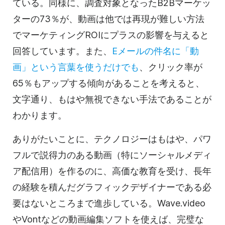
ている。同様に、調査対象となったB2B
マーケッ
ターの
73％が、
動画は
他では再現が難しい方法
でマーケティングROIにプラスの影響を与えると
回答しています。また、
Eメールの件名に「
動
画
」という言葉を使うだけでも
、クリック率が
65％もアップする傾向があることを考えると、
文字通り、もはや無視できない手法であることが
わかります。
ありがたいことに、テクノロジーはもはや、パワ
フルで説得力のある動画（特に
ソーシャルメディ
ア
配信用）を作るのに、高価な教育を受け、長年
の経験を積んだグラフィックデザイナーである必
要はないところまで進歩している。Wave.video
やVontなどの
動画編集
ソフトを使えば、完璧な