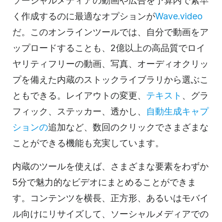
ソーシャルメディアの
動画や広告を予算内で素早
く作成するのに最適なオプションが
Wave.video
だ。このオンラインツールでは、自分で
動画を
ア
ップロードすることも、2億以上の高品質で
ロイ
ヤリティフリーの
動画、写真、オーディオクリッ
プを備えた内蔵のストックライブラリから選ぶこ
ともできる。レイアウトの変更、
テキスト
、グラ
フィック、ステッカー、透かし、
自動生成キャプ
ションの
追加など、数回のクリックでさまざまな
ことができる機能も充実しています。
内蔵のツールを使えば、さまざまな要素をわずか
5分で魅力的な
ビデオに
まとめることができま
す。コンテンツを横長、正方形、あるいはモバイ
ル向けにリサイズして、
ソーシャルメディアでの