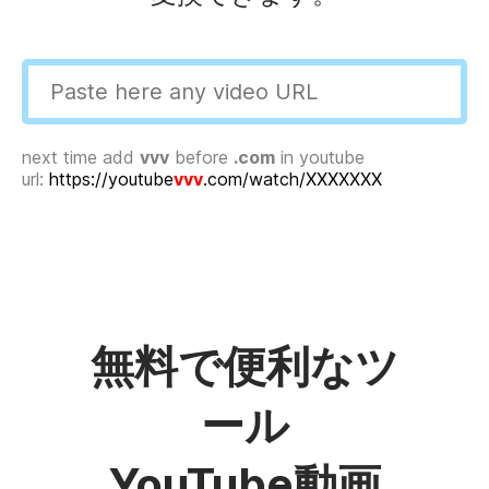
next time add
vvv
before
.com
in youtube
url:
https://youtube
vvv
.com/watch/XXXXXXX
無料で便利なツ
ール
YouTube動画