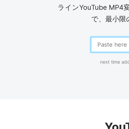
ビ
ラインYouTube 
G
See all →
で、最小限
Se
next time ad
Yo