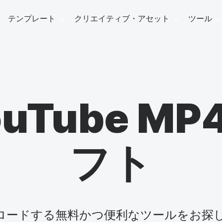
テンプレート
クリエイティブ・アセット
ツール
ビデオ
Social Media Templates
Ads & Promo
ーミング・ソフトウェア
ライブ
YouTubeビデオ
ビデオ広告テン
・オーバレイ・メーカー
uTube M
フェイスブック動画
プロモビデオテ
イブストリーミング
ナレッ
aries
line video editing
Visual effects
Graph
Audio editing
インスタグラム動画
ニュース動画テ
ブストリーミング
フト
ビデオ
Facebookのカバー画像
お客様の声
ックビデオ
ンライン・ビデオ・メーカー
ビデオフィルター
動画サ
ビデオに音楽を追
フェイ
の紹介
リール＆ストーリー ビデオ
ビデオ引用
ティ・フリーの音楽
デオクリップを組み合わせる
ビデオ・オーバーレイ
下位3
自動キャプション
ック画像
ニメーションテキストジェネレーター
ビデオ・トランジション
イント
テキストからスピ
アフィ
ウンロードする無料かつ便利なツールをお