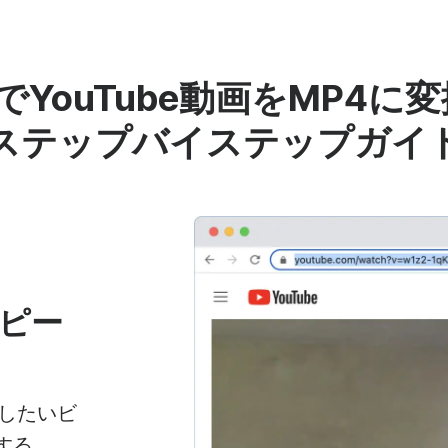
deoでYouTube動画をMP4
ステップバイステップガイ
コピー
ドしたいビ
する。