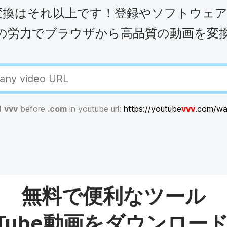
デオコラージュメーカー
アニメーションテキスト
フレー
ビデオナレーショ
MP4変換はそれ以上です！登録やソフトウ
コンテ
IFメーカー
字幕制作者
See all →
See al
の労力でブラウザから高品質の動画を変
e all →
See all →
d
vvv
before
.com
in youtube url:
https://youtube
vvv
.com/w
無料で便利なツール
uTube動画をダウンロー