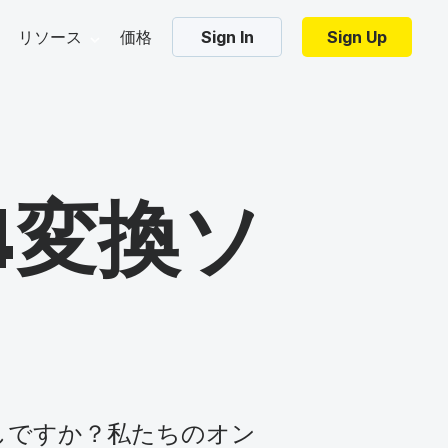
リソース
価格
Sign In
Sign Up
・マーケティング・ブログ
Trending Templates
・ベター・ショー
プレート
コラージュ・ビデオ
P4変換ソ
ンプレート
ズーム・バーチャル背景
ジ・ベース
ic elements
Video marketing tools
Video hos
ンプレート
ホリデー・ビデオ
・チュートリアル
フレームビデオ
ムネイル
AIでテキストを動画に変換
無料動画
加する
スブック・コミュニティ
ビデオのイントロとアウトロ
位
ビデオ広告メーカー
ビデオの
ロビデオ
インスタグラム用のビデオを作る
パスワー
ーチへ
リエイト・プログラム
探しですか？私たちのオン
すべてのテンプレートを見る