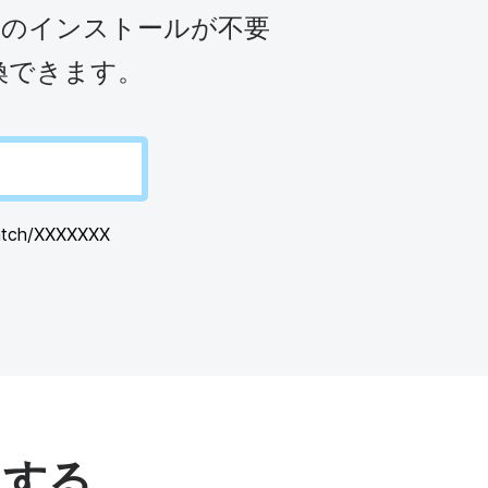
ムビデオ
YouTubeに動画をアップする
ブランド
ン
ェアのインストールが不要
ンツ・カレンダー
ミームメーカー
Eメールで
l →
換できます。
See all →
See all →
atch/XXXXXXX
ドする