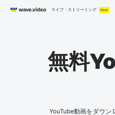
ライブ・ストリーミング
New!
Live streaming
マルチストリーミング
ライブ・ストリ
カウントダウン
ビデオレコーダー
ストリーミング
無料Yo
下段
ウェブカメラテスト
Facebookラ
Stock libr
On
サムネイル
ライブ・ストリーム・チャット
YouTubeライ
まもなく開始画面
無料スト
オ
ライブ・ストリーミング・スタジオ
コ・ストリーム
ライブ・ストリーム
ロイヤリ
ビ
ウェブカメラレコーダー
オンライン会議
無料スト
ア
YouTube動画をダ