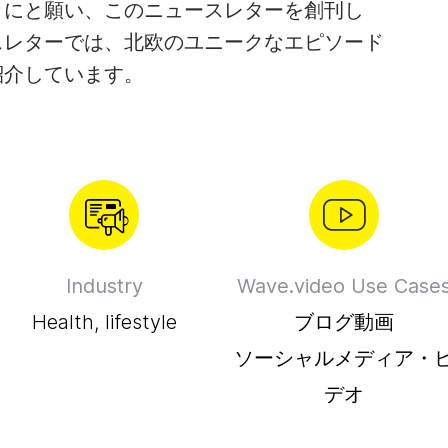
デオコラージュメーカー
アニメーションテキスト
フレー
ビデオナレーショ
うにと願い、このニュースレターを創刊し
コンテ
スレターでは、北欧のユニークなエピソード
IFメーカー
字幕制作者
See all →
See al
紹介しています。
e all →
See all →
Industry
Wave.video Use Case
Health, lifestyle
ブログ動画
ソーシャルメディア・
デオ