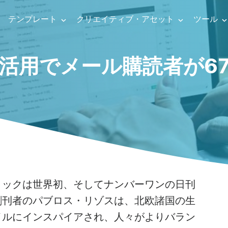
テンプレート
クリエイティブ・アセット
ツール
ビデオ
活用でメール購読者が6
Social Media Templates
Ads & Promo
ーミング・ソフトウェア
ライブ
YouTubeビデオ
ビデオ広告テン
・オーバレイ・メーカー
フェイスブック動画
プロモビデオテ
イブストリーミング
ナレッ
aries
line video editing
Visual effects
Graph
Audio editing
インスタグラム動画
ニュース動画テ
ブストリーミング
ビデオ
Facebookのカバー画像
お客様の声
ックビデオ
ンライン・ビデオ・メーカー
ビデオフィルター
動画サ
ビデオに音楽を追
フェイ
の紹介
リール＆ストーリー ビデオ
ビデオ引用
ィックは世界初、そしてナンバーワンの日刊
ティ・フリーの音楽
デオクリップを組み合わせる
ビデオ・オーバーレイ
下位3
自動キャプション
創刊者のパブロス・リゾスは、北欧諸国の生
ック画像
ニメーションテキストジェネレーター
ビデオ・トランジション
イント
テキストからスピ
アフィ
イルにインスパイアされ、人々がよりバラン