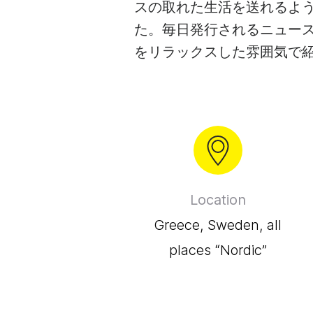
ビ
スの取れた生活を送れるよ
た。毎日発行されるニュー
G
See all →
をリラックスした雰囲気で
Se
Location
Greece, Sweden, all
places “Nordic”