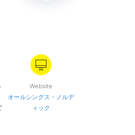
ムビデオ
YouTubeに動画をアップする
ブランド
ン
ンツ・カレンダー
ミームメーカー
Eメールで
l →
See all →
See all →
s
Website
オールシングス・ノルデ
ビ
ィック