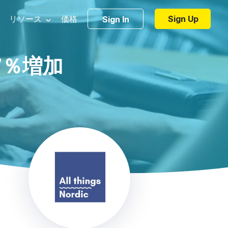
リソース
価格
Sign Up
Sign In
・マーケティング・ブログ
7％増加
Trending Templates
・ベター・ショー
プレート
コラージュ・ビデオ
ンプレート
ズーム・バーチャル背景
ジ・ベース
ic elements
Video marketing tools
Video hos
ンプレート
ホリデー・ビデオ
・チュートリアル
フレームビデオ
ムネイル
AIでテキストを動画に変換
無料動画
加する
スブック・コミュニティ
ビデオのイントロとアウトロ
位
ビデオ広告メーカー
ビデオの
ロビデオ
インスタグラム用のビデオを作る
パスワー
ーチへ
リエイト・プログラム
すべてのテンプレートを見る