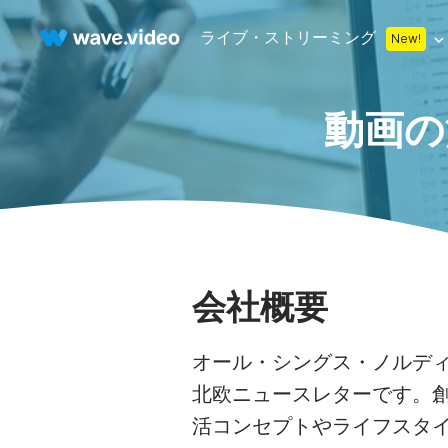
ライブ・ストリーミング
New!
動画の
Live streaming
マルチストリーミング
ライブ・ストリ
カウントダウン
ビデオレコーダー
ストリーミング
下段
ウェブカメラテスト
Facebookラ
Stock libr
On
サムネイル
ライブ・ストリーム・チャット
YouTubeライ
会社概要
まもなく開始画面
無料スト
オ
ライブ・ストリーミング・スタジオ
コ・ストリーム
ライブ・ストリーム
オール・シングス・ノルデ
ロイヤリ
ビ
ウェブカメラレコーダー
オンライン会議
北欧ニュースレターです。
無料スト
ア
活コンセプトやライフスタ