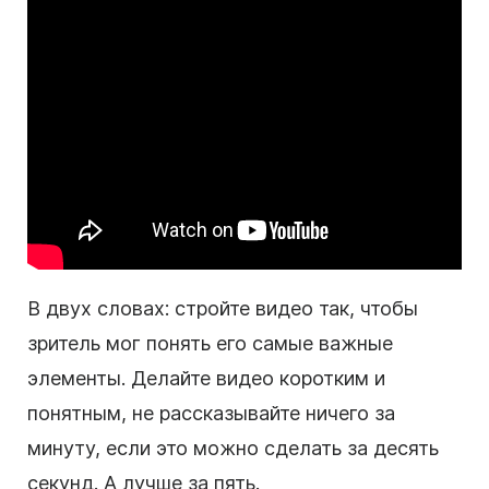
В двух словах: стройте видео так, чтобы
зритель мог понять его самые важные
элементы. Делайте видео коротким и
понятным, не рассказывайте ничего за
минуту, если это можно сделать за десять
секунд. А лучше за пять.