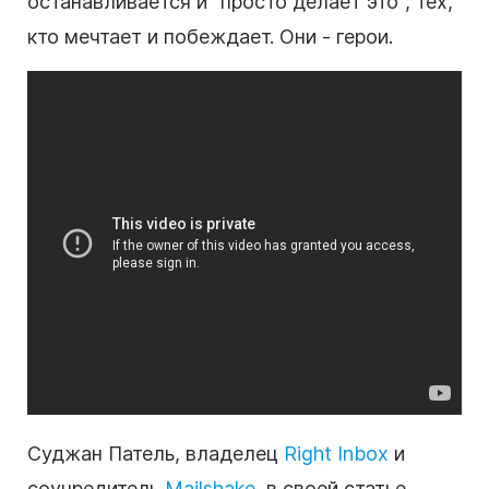
останавливается и "просто делает это", тех,
кто мечтает и побеждает. Они - герои.
Суджан Патель, владелец
Right Inbox
и
соучредитель
Mailshake
, в своей статье