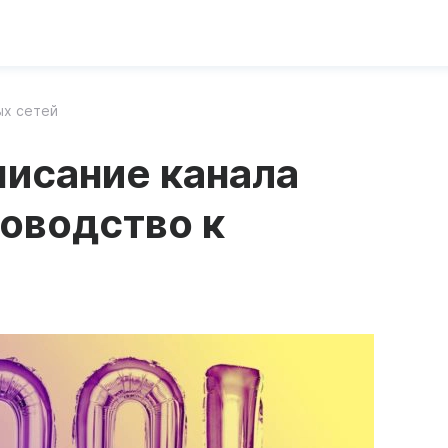
ых сетей
исание канала
ководство к