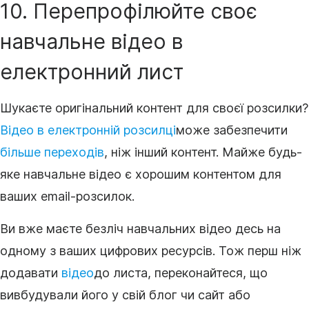
10. Перепрофілюйте своє
навчальне
відео
в
електронний лист
Шукаєте оригінальний
контент
для своєї розсилки?
Відео
в електронній розсилці
може забезпечити
більше переходів
, ніж інший
контент
. Майже будь-
яке навчальне
відео
є хорошим
контентом
для
ваших email-розсилок.
Ви вже маєте безліч навчальних відео десь на
одному з ваших цифрових ресурсів. Тож перш ніж
додавати
відео
до листа, переконайтеся, що
ви
вбудували його у свій блог чи сайт або