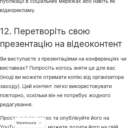
публікації в
соціальних мережах
або навіть як
відеорекламу
.
12. Перетворіть свою
презентацію на
відеоконтент
Ви виступаєте з презентаціями на конференціях чи
виставках? Попросіть когось зняти це для вас
(іноді ви можете отримати копію від організатора
заходу). Цей
контент
легко використовувати
повторно, оскільки він не потребує жодного
редагування.
Просто зніміть
відео
та опублікуйте його на
Українська
YouTube. Ви також можете додати його на свій