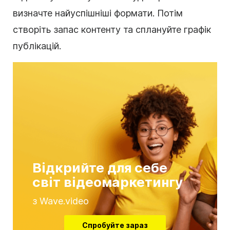
визначте найуспішніші формати. Потім
створіть запас контенту та сплануйте графік
публікацій.
Відкрийте для себе
світ відеомаркетингу
з Wave.video
Спробуйте зараз