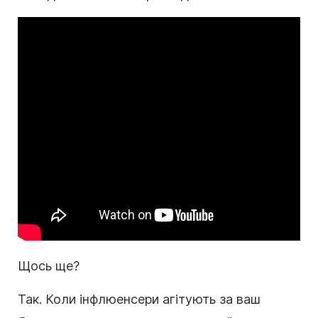
Щось ще?
Так. Коли інфлюенсери агітують за ваш