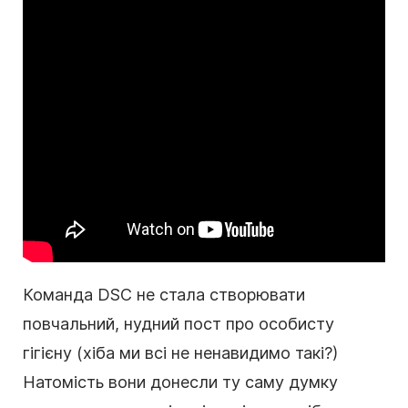
Команда DSC не стала створювати
повчальний, нудний пост про особисту
гігієну (хіба ми всі не ненавидимо такі?)
Натомість вони донесли ту саму думку