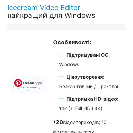
Icecream Video Editor
-
найкращий для Windows
Особливості:
Підтримувані ОС:
Windows
Ціноутворення:
Безкоштовний / Про-план
Підтримка HD-відео:
так (+ Full HD і 4K)
20
*
відеопереходів; 10
фотоефектів руху