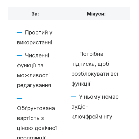
За:
Мінуси:
Простий у
використанні
Потрібна
Численні
підписка, щоб
функції та
розблокувати всі
можливості
функції
редагування
У ньому немає
аудіо-
Обґрунтована
ключфреймінгу
вартість з
ціною довічної
пропозиції