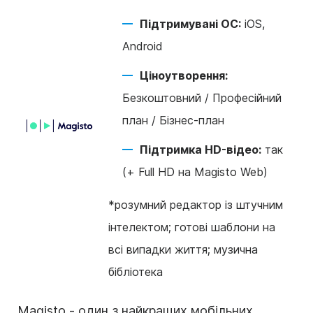
Підтримувані ОС:
iOS,
Android
Ціноутворення:
Безкоштовний / Професійний
план / Бізнес-план
Підтримка HD-відео:
так
(+ Full HD на Magisto Web)
*
розумний редактор із штучним
інтелектом; готові шаблони на
всі випадки життя; музична
бібліотека
Magisto - один з найкращих мобільних