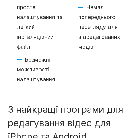
просте
Немає
налаштування та
попереднього
легкий
перегляду для
інсталяційний
відредагованих
файл
медіа
Безмежні
можливості
налаштування
3 найкращі програми для
редагування відео для
iPhone та Android