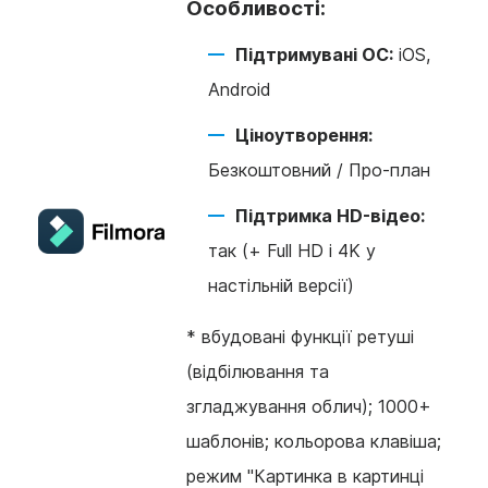
Особливості:
Підтримувані ОС:
iOS,
Android
Ціноутворення:
Безкоштовний / Про-план
Підтримка HD-відео:
так (+ Full HD і 4K у
настільній версії)
*
вбудовані функції ретуші
(відбілювання та
згладжування облич); 1000+
шаблонів; кольорова клавіша;
режим "Картинка в картинці