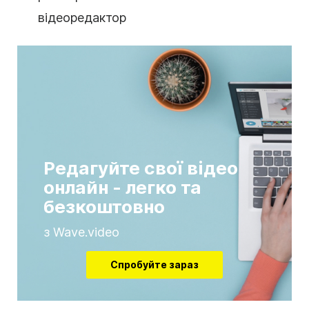
відеоредактор
Редагуйте свої відео
онлайн - легко та
безкоштовно
з Wave.video
Спробуйте зараз