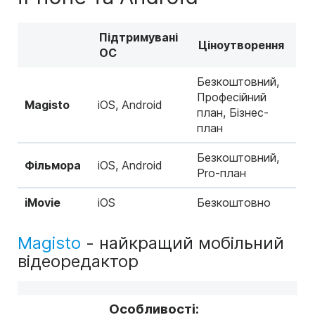
Підтримувані
Ціноутворення
ОС
Безкоштовний,
Професійний
Magisto
iOS, Android
план, Бізнес-
план
Безкоштовний,
Фільмора
iOS, Android
Pro-план
iMovie
iOS
Безкоштовно
Magisto
- найкращий мобільний
відеоредактор
Особливості: