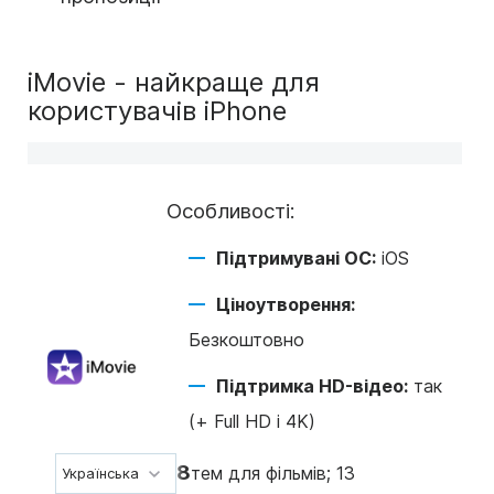
iMovie - найкраще для
користувачів iPhone
Особливості:
Підтримувані ОС:
iOS
Ціноутворення:
Безкоштовно
Підтримка HD-відео:
так
(+ Full HD і 4K)
8
*
тем для фільмів; 13
Українська