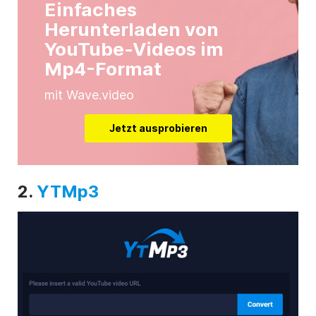
Einfaches
Herunterladen von
YouTube-Videos im
Mp4-Format
mit Wave.video
Jetzt ausprobieren
2.
YTMp3