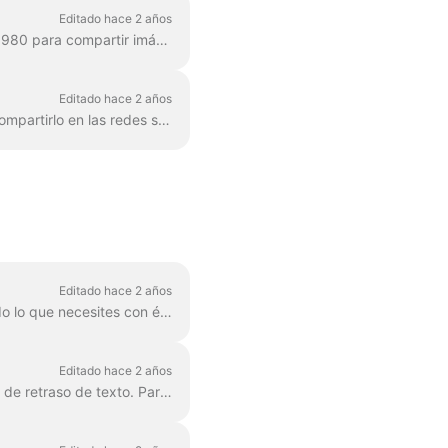
Editado hace 2 años
GIF (formato de intercambio de gráficos) es un formato popular utilizado desde finales de 1980 para compartir imágenes y animaciones cortas. Los GIF sólo pueden almacenar 256 colores, ...
Editado hace 2 años
Una vez que hayas creado un vídeo en Wave.video, tendrás que renderizarlo para poder compartirlo en las redes sociales o descargarlo directamente a tu compu...
Editado hace 2 años
El texto agrupado es la mejor manera de hacerlo. En el 99% de los casos, puedes hacer todo lo que necesites con él. Sin embargo, a veces es posible que desee crear uno o dos...
Editado hace 2 años
Puedes controlar fácilmente el tiempo que el texto se mostrará en la pantalla con la función de retraso de texto. Para utilizarla, asegúrate de que el texto tiene varias líneas en un si...