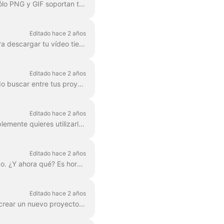
En el editor wave.video puedes exportar cualquier fotograma a formato JPG, PNG o GIF. Sólo PNG y GIF soportan transparencia. ¿Cómo empezar? Primero, busca el fotograma ...
Editado hace 2 años
La opción de descarga está disponible para todos los usuarios de pago de wave.video. Para descargar tu vídeo tienes que seguir 2 sencillos pasos : Opción A: Paso ...
Editado hace 2 años
En Wave.video, puedes organizar tus proyectos en carpetas. De esta forma, es más cómodo buscar entre tus proyectos. Para crear una nueva ...
Editado hace 2 años
¿Necesitas guardar un archivo de audio mp3 separado de tu vídeo para tu podcast, o simplemente quieres utilizarlo como voz en off? ¡Es fácil con wave.video! Primero,...
Editado hace 2 años
Ya has terminado tu anuncio de marketing digital y estás listo para compartirlo con el mundo. ¿Y ahora qué? Es hora de publicarlo. En la ed. de Wave.video...
Editado hace 2 años
Por "proyecto" entendemos cualquier vídeo realizado en Wave.video. Así es como puedes crear un nuevo proyecto. Puedes seleccionar y personalizar una plantilla de vídeo en la pág...