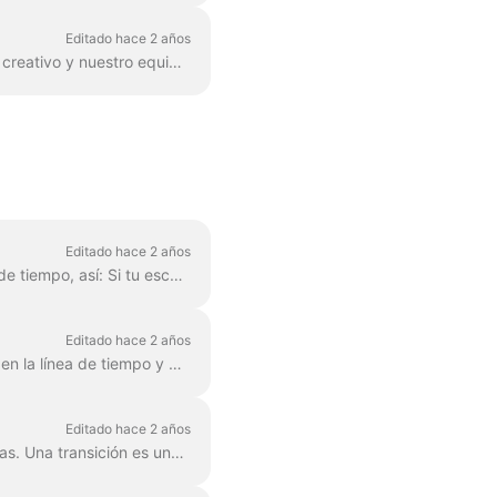
Editado hace 2 años
Correcto. Sin embargo. Hemos encontrado una manera de evitar esto, gracias a un usuario creativo y nuestro equipo de soporte. Todo lo que necesitas hacer es crear un archivo vectorial/ima...
Editado hace 2 años
Para acortar o alargar una escena, simplemente arrastra el fotograma a lo largo de la línea de tiempo, así: Si tu escena es un vídeo, observa que a la derecha...
Editado hace 2 años
Cuando editas un vídeo, puedes cortarlo en tantas partes como quieras, con un simple clic en la línea de tiempo y pulsando el icono de las tijeras. Puedes insertar...
Editado hace 2 años
En Wave.video, puedes "pegar" dos clips de vídeo añadiendo transiciones entre dos escenas. Una transición es una técnica de edición de vídeo que permite...