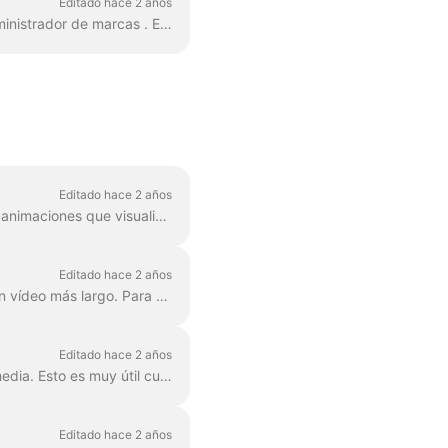
Editado hace 2 años
Añadir tu fuente personalizada es bastante fácil. La primera forma de hacerlo es con el Administrador de marcas . En cualquier proyecto, haz clic en "Gestionar marcas", está en la parte superior ...
Editado hace 2 años
Las formas de onda , también conocidas como audiogramas u ondas sonoras visuales, son animaciones que visualizan el sonido de tu vídeo. Genera una forma de onda para tu podcast...
Editado hace 2 años
En Wave.video, puedes combinar fácilmente dos o más videoclips o imágenes para crear un vídeo más largo. Para ello, dirígete a https://wave.video/es/ y cl...
Editado hace 2 años
Con Wave.video, puedes eliminar el fondo de las imágenes que subas a la biblioteca multimedia. Esto es muy útil cuando quieres crear un vídeo...
Editado hace 2 años