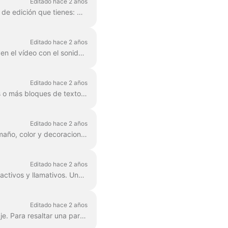
Editado hace 2 años
En Wave.video, puedes dar el estilo que quieras a tu texto en vídeo. Estas son las opciones de edición que tienes: Cambiar el tipo de letra Cambiar la co...
Editado hace 2 años
Añadir texto a tu vídeo te ayuda a transmitir tu mensaje, incluso cuando los espectadores ven el vídeo con el sonido apagado. En Wave.video, puedes hacer precisamente ...
Editado hace 2 años
Ya aprendiste aquí 'cómo añadir texto a mi vídeo' . Aquí hablaremos sobre cómo mover dos o más bloques de texto alrededor del vídeo en Wave.video ...
Editado hace 2 años
Cualquier bloque de texto en wave.video se puede dividir en varias líneas con diferente tamaño, color y decoraciones. Para añadir una línea, selecciona tu texto. Si estás ...
Editado hace 2 años
Puedes añadir efectos animados a los mensajes de texto de tu vídeo para hacerlos más atractivos y llamativos. Una vez que hayas añadido texto a tu vídeo, ...
Editado hace 2 años
En Wave.video, puedes resaltar partes de tu texto para que destaquen del resto del mensaje. Para resaltar una parte del texto,...