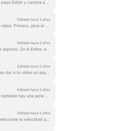
En Wave.video, puedes acercar y alejar el vídeo o la imagen. Para acercar/alejar, dirígete al paso Editar y cambia a la pestaña "Vídeo/Imagen" (dep...
Editado hace 2 años
Con el editor wave.video puedes difuminar o pixelar fácilmente cualquier objeto o texto del vídeo. Primero, abre el editor y selecciona "Overlays & Stickers", luego ...
Editado hace 2 años
En Wave.video, puedes cambiar fácilmente el tamaño de tu vídeo a diferentes relaciones de aspecto. En el Editor, en el paso "Redimensionar vídeo", puedes ...
Editado hace 2 años
Un filtro de color es una superposición que puedes añadir a tus vídeos. Es útil cuando quieres dar a tu vídeo un aspecto de marca consistente y hacer que tu...
Editado hace 2 años
Wave.video cuenta con más de 300 millones de clips de vídeo e imágenes de archivo, pero también hay una serie de características que nuestros usuarios y el personal...
Editado hace 2 años
Puedes cambiar la velocidad del videoclip en Wave.video. Para ello, vaya al paso Editar y seleccione la velocidad que desee. Por defecto, la velocidad del vídeo es ...