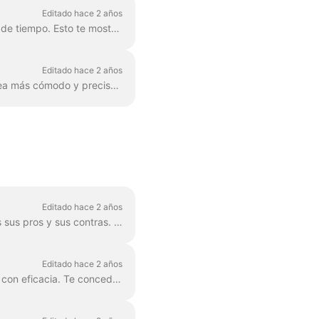
Editado hace 2 años
Para añadir más videoclips a tu vídeo, sólo tienes que hacer clic en el icono Más de la línea de tiempo. Esto te mostrará todas las opciones. Para eliminar una escena...
Editado hace 2 años
Puedes acercar y alejar la línea de tiempo en Wave.video para que el proceso de edición sea más cómodo y preciso. La función se encuentra debajo de la l...
Editado hace 2 años
Hay tres formas de añadir un logotipo a tu vídeo. Repasemos cada método y consideremos sus pros y sus contras. Si piensas utilizar el logotipo realmente ...
Editado hace 2 años
El branding es una forma de agilizar el proceso de creación de vídeos de marca, y además con eficacia. Te concede la capacidad de poblar varias "marcas...