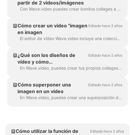
partir de 2 vídeos/imágenes
Con Wave.video puedes crear bonitos collages a partir de vídeos e imágenes utilizando Layouts. Los diseños son una colección de varias cuadrículas y máscaras que...
Cómo crear un vídeo "imagen
Editado hace 2 años
en imagen
El editor de vídeo Wave.video incluye una colección de diseños que te permiten combinar varios clips de vídeo o imágenes. Si quieres crear un vídeo "picture-in-pict...
¿Qué son los diseños de
Editado hace 2 años
vídeo y cómo
personalizarlos?
En Wave.video, puedes crear tus propios collages de vídeo utilizando una práctica función: los diseños de vídeo. Un diseño de vídeo es una forma de mostrar tus elem...
Cómo superponer una
Editado hace 2 años
imagen en un vídeo
En Wave.video, puedes crear una superposición de vídeo. A continuación te explicamos cómo hacerlo. Una superposición de vídeo es una imagen o vídeo que puedes añadir a tu vídeo (o mejor aún...
Cómo utilizar la función de
Editado hace 2 años