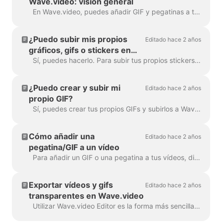
Wave.video: visión general
En Wave.video, puedes añadir GIF y pegatinas a tus vídeos. De este modo, puedes hacerlos más atractivos, personalizados y atrayentes para tu audiencia. P...
¿Puedo subir mis propios
Editado hace 2 años
gráficos, gifs o stickers en
Wave.video?
Sí, puedes hacerlo. Para subir tus propios stickers, ve al paso "Overlays & Stickers" en el menú de la izquierda y haz clic en la pestaña "Media" -> "Uploads" Puedes a...
¿Puedo crear y subir mi
Editado hace 2 años
propio GIF?
Sí, puedes crear tus propios GIFs y subirlos a Wave.video. Aquí tienes un útil artículo sobre cómo crear tus propios GIFs. Una vez leído tu GIF...
Cómo añadir una
Editado hace 2 años
pegatina/GIF a un vídeo
Para añadir un GIF o una pegatina a tus vídeos, dirígete al paso Superposiciones y pegatinas del menú de la izquierda. Verás todos los a...
Exportar vídeos y gifs
Editado hace 2 años
transparentes en Wave.video
Utilizar Wave.video Editor es la forma más sencilla de crear o personalizar elementos de marca o transparentes para tu vídeo, superposiciones personalizadas, ...