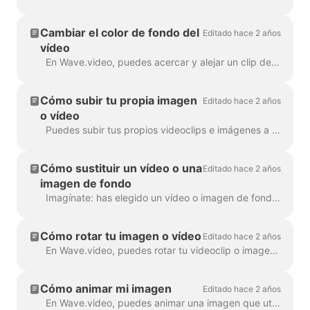
Cambiar el color de fondo del
Editado hace 2 años
vídeo
En Wave.video, puedes acercar y alejar un clip de vídeo o una imagen. Una vez que alejes el zoom, el creador de vídeo añadirá automáticamente un fondo liso para rellenar ...
Cómo subir tu propia imagen
Editado hace 2 años
o vídeo
Puedes subir tus propios videoclips e imágenes a Wave.video y crear vídeos con ellos. Puedes mezclar y combinar tus propios archivos multimedia con los que ...
Cómo sustituir un vídeo o una
Editado hace 2 años
imagen de fondo
Imagínate: has elegido un vídeo o imagen de fondo perfecto en Wave.video, le has añadido tu texto y logotipo... y luego te das cuenta de que quieres cambiar el medio...
Cómo rotar tu imagen o vídeo
Editado hace 2 años
En Wave.video, puedes rotar tu videoclip o imagen. Para rotar el videoclip/imagen, dirígete al paso " Editar" y elige la ...
Cómo animar mi imagen
Editado hace 2 años
En Wave.video, puedes animar una imagen que utilices como fondo. Esto dará a tus vídeos un aspecto fresco y más atractivo. Para animar un fondo...