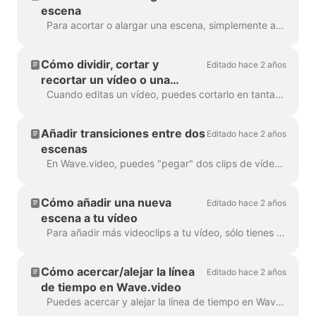
escena
Para acortar o alargar una escena, simplemente arrastra el fotograma a lo largo de la línea de tiempo, así: Si tu escena es un vídeo, fíjate que a la derecha...
Cómo dividir, cortar y
Editado hace 2 años
recortar un vídeo o una
escena de vídeo
Cuando editas un vídeo, puedes cortarlo en tantas partes como quieras, con un simple clic en la línea de tiempo y pulsando el icono de las tijeras. Puedes insertar...
Añadir transiciones entre dos
Editado hace 2 años
escenas
En Wave.video, puedes "pegar" dos clips de vídeo añadiendo transiciones entre dos escenas. Una transición es una técnica de edición de vídeo que permite...
Cómo añadir una nueva
Editado hace 2 años
escena a tu vídeo
Para añadir más videoclips a tu vídeo, sólo tienes que hacer clic en el icono Más de la línea de tiempo. Esto te mostrará todas las opciones. Para eliminar una escena...
Cómo acercar/alejar la línea
Editado hace 2 años
de tiempo en Wave.video
Puedes acercar y alejar la línea de tiempo en Wave.video para que el proceso de edición sea más cómodo y preciso. La función se encuentra debajo de la l...