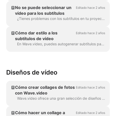
No se puede seleccionar un
Editado hace 2 años
vídeo para los subtítulos
¿Tienes problemas con los subtítulos en tu proyecto? ¡Vamos a solucionarlo! Lo primero es lo primero, vamos a asegurarnos de que tu vídeo ...
Cómo dar estilo a los
Editado hace 2 años
subtítulos de vídeo
En Wave.video, puedes autogenerar subtítulos para tus vídeos o subir archivos .srt o .vtt. Una vez que añadas los subtítulos al vídeo, puedes...
Diseños de vídeo
Cómo crear collages de fotos
Editado hace 2 años
con Wave.video
Wave.video ofrece una gran selección de diseños (una colección de marcos, máscaras y cuadrículas) que te permiten combinar varios elementos visuales en una sola escena...
Cómo hacer un collage a
Editado hace 2 años