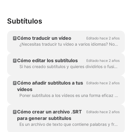
Subtítulos
Cómo traducir un vídeo
Editado hace 2 años
¿Necesitas traducir tu vídeo a varios idiomas? Nosotros nos encargamos. Nota: aquí utilizamos subtítulos automáticos. Tu límite mensual...
Cómo editar los subtítulos
Editado hace 2 años
Si has creado subtítulos y quieres dividirlos o fusionarlos, utiliza la función Dividir subtítulos o las teclas Intro y Retroceso. Utilizando estas opc...
Cómo añadir subtítulos a tus
Editado hace 2 años
vídeos
Poner subtítulos a los vídeos es una forma eficaz de llegar a más espectadores y aumentar la participación en tus contenidos. Con Wave.video, puedes añadir subtítulos automátic...
Cómo crear un archivo .SRT
Editado hace 2 años
para generar subtítulos
Es un archivo de texto que contiene palabras y frases dichas en el vídeo. Estos archivos se pueden utilizar junto con los archivos de vídeo, o reproductores de vídeo en l...