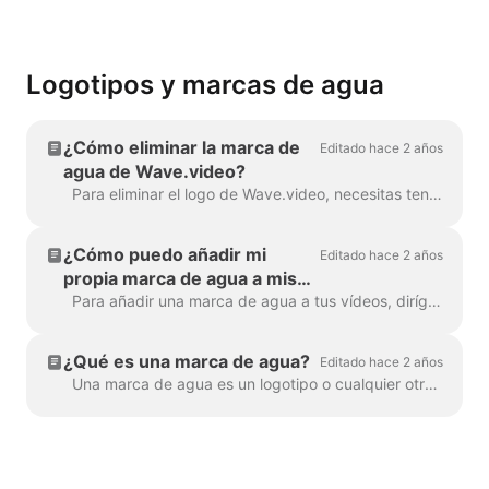
Logotipos y marcas de agua
¿Cómo eliminar la marca de
Editado hace 2 años
agua de Wave.video?
Para eliminar el logo de Wave.video, necesitas tener uno de nuestros planes. Puedes consultar todos los planes aquí . En 'Mis proyectos', haz clic en tres puntos para abrir Reproducir...
¿Cómo puedo añadir mi
Editado hace 2 años
propia marca de agua a mis
vídeos?
Para añadir una marca de agua a tus vídeos, dirígete al paso " Marca de agua " y sube la imagen que quieres que aparezca como marca de agua. Una vez...
¿Qué es una marca de agua?
Editado hace 2 años
Una marca de agua es un logotipo o cualquier otro signo de marca que se muestra en todo el vídeo. Con la ayuda de la marca de agua, puedes marcar tus v...