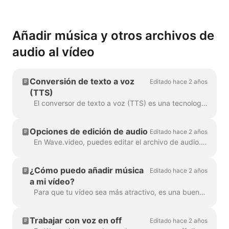
Añadir música y otros archivos de
audio al vídeo
Conversión de texto a voz
Editado hace 2 años
(TTS)
El conversor de texto a voz (TTS) es una tecnología que descifra el texto digital y sintetiza el habla a partir de él utilizando una voz artificial. Cuando se trata...
Opciones de edición de audio
Editado hace 2 años
En Wave.video, puedes editar el archivo de audio. Estas son las opciones de edición disponibles: Recorta el archivo de audio Cambia su volumen Añade un fundido de...
¿Cómo puedo añadir música
Editado hace 2 años
a mi vídeo?
Para que tu vídeo sea más atractivo, es una buena idea añadirle una pista de audio. Para añadir música o cualquier audio, haz clic en la pista de audio en la línea de tiempo ...
Trabajar con voz en off
Editado hace 2 años