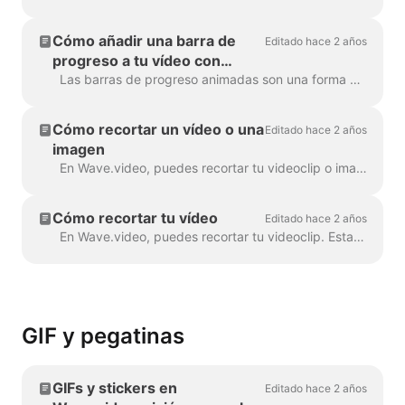
Cómo añadir una barra de
Editado hace 2 años
progreso a tu vídeo con
Wave.video
Las barras de progreso animadas son una forma estupenda de mantener la atención de los espectadores y aumentar el tiempo de visionado de tus vídeos. Aprende a añadir una barra de progreso dinámica a...
Cómo recortar un vídeo o una
Editado hace 2 años
imagen
En Wave.video, puedes recortar tu videoclip o imagen. Esta función funciona para los videoclips/imágenes que subas al creador de vídeo y para los que elijas...
Cómo recortar tu vídeo
Editado hace 2 años
En Wave.video, puedes recortar tu videoclip. Esta función funciona tanto para los videoclips que subas al editor de vídeo como para los que elijas...
GIF y pegatinas
GIFs y stickers en
Editado hace 2 años