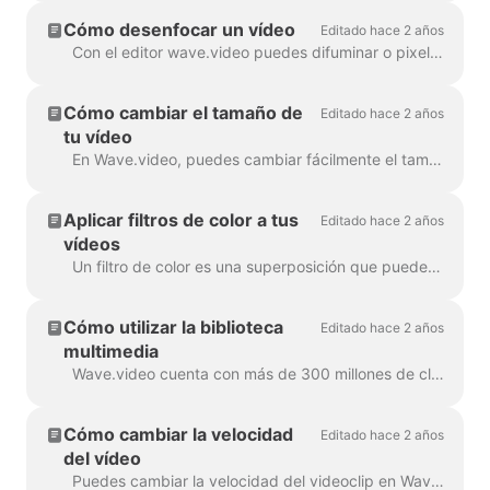
Cómo desenfocar un vídeo
Editado hace 2 años
Con el editor wave.video puedes difuminar o pixelar fácilmente cualquier objeto o texto del vídeo. Primero, abre el editor y selecciona "Overlays & Stickers", luego ...
Cómo cambiar el tamaño de
Editado hace 2 años
tu vídeo
En Wave.video, puedes cambiar fácilmente el tamaño de tu vídeo a diferentes relaciones de aspecto. En el Editor, en el paso "Redimensionar vídeo", puedes ...
Aplicar filtros de color a tus
Editado hace 2 años
vídeos
Un filtro de color es una superposición que puedes añadir a tus vídeos. Es útil cuando quieres dar a tu vídeo un aspecto de marca consistente y hacer que tu...
Cómo utilizar la biblioteca
Editado hace 2 años
multimedia
Wave.video cuenta con más de 300 millones de clips de vídeo e imágenes de archivo, pero también hay una serie de características que nuestros usuarios y el personal...
Cómo cambiar la velocidad
Editado hace 2 años
del vídeo
Puedes cambiar la velocidad del videoclip en Wave.video. Para ello, vaya al paso Editar y seleccione la velocidad que desee. Por defecto, la velocidad del vídeo es ...