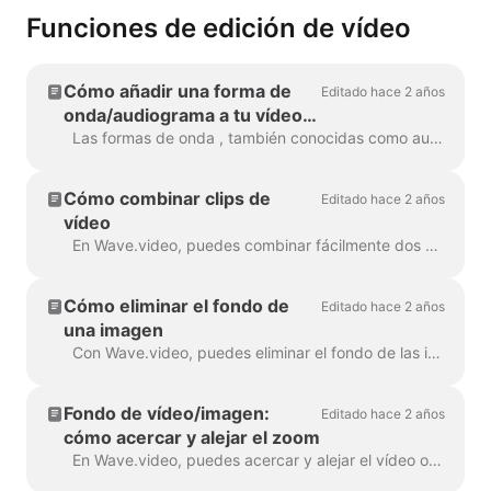
Funciones de edición de vídeo
Cómo añadir una forma de
Editado hace 2 años
onda/audiograma a tu vídeo
con Wave.video
Las formas de onda , también conocidas como audiogramas u ondas sonoras visuales, son animaciones que visualizan el sonido de tu vídeo. Genera una forma de onda para tu podcast...
Cómo combinar clips de
Editado hace 2 años
vídeo
En Wave.video, puedes combinar fácilmente dos o más videoclips o imágenes para crear un vídeo más largo. Para ello, dirígete a https://wave.video/es/ y cl...
Cómo eliminar el fondo de
Editado hace 2 años
una imagen
Con Wave.video, puedes eliminar el fondo de las imágenes que subas a la biblioteca multimedia. Esto es muy útil cuando quieres crear un vídeo...
Fondo de vídeo/imagen:
Editado hace 2 años
cómo acercar y alejar el zoom
En Wave.video, puedes acercar y alejar el vídeo o la imagen. Para acercar/alejar, dirígete al paso Editar y cambia a la pestaña "Vídeo/Imagen" (dep...