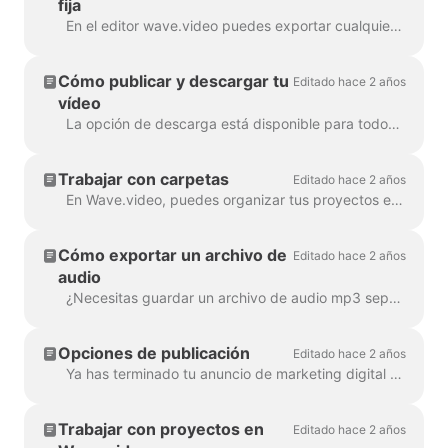
fija
En el editor wave.video puedes exportar cualquier fotograma a formato JPG, PNG o GIF. Sólo PNG y GIF soportan transparencia. ¿Cómo empezar? Primero, busca el fotograma ...
Cómo publicar y descargar tu
Editado hace 2 años
vídeo
La opción de descarga está disponible para todos los usuarios de pago de wave.video. Para descargar tu vídeo tienes que seguir 2 sencillos pasos : Opción A: Paso ...
Trabajar con carpetas
Editado hace 2 años
En Wave.video, puedes organizar tus proyectos en carpetas. De esta forma, es más cómodo buscar entre tus proyectos. Para crear una nueva ...
Cómo exportar un archivo de
Editado hace 2 años
audio
¿Necesitas guardar un archivo de audio mp3 separado de tu vídeo para tu podcast, o simplemente quieres utilizarlo como voz en off? ¡Es fácil con wave.video! Primero,...
Opciones de publicación
Editado hace 2 años
Ya has terminado tu anuncio de marketing digital y estás listo para compartirlo con el mundo. ¿Y ahora qué? Es hora de publicarlo. En la ed. de Wave.video...
Trabajar con proyectos en
Editado hace 2 años