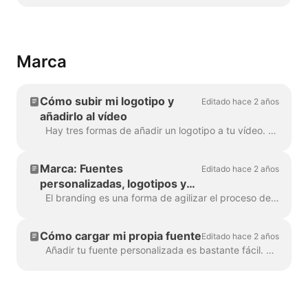
Marca
Cómo subir mi logotipo y
Editado hace 2 años
añadirlo al vídeo
Hay tres formas de añadir un logotipo a tu vídeo. Repasemos cada método y consideremos sus pros y sus contras. Si piensas utilizar el logotipo realmente ...
Marca: Fuentes
Editado hace 2 años
personalizadas, logotipos y
combinaciones de colores
El branding es una forma de agilizar el proceso de creación de vídeos de marca, y además con eficacia. Te concede la capacidad de poblar varias "marcas...
Cómo cargar mi propia fuente
Editado hace 2 años
Añadir tu fuente personalizada es bastante fácil. La primera forma de hacerlo es con el Administrador de marcas . En cualquier proyecto, haz clic en "Gestionar marcas", está en la parte superior ...