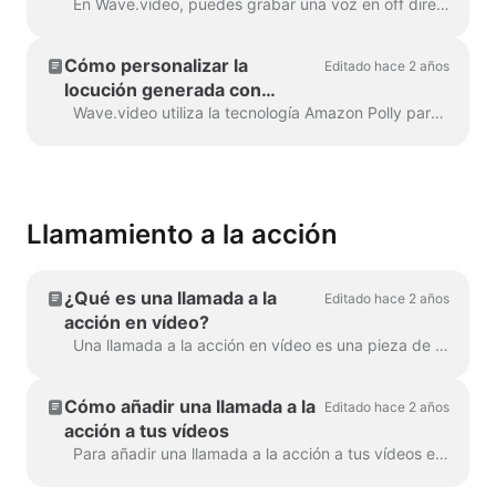
En Wave.video, puedes grabar una voz en off directamente en el editor, al crear tu vídeo. Haz clic en la pista de audio y selecciona Grabar voz: Voz en off 7...
Cómo personalizar la
Editado hace 2 años
locución generada con
etiquetas SSML
Wave.video utiliza la tecnología Amazon Polly para generar pistas de audio a partir de texto. A veces, el resultado por defecto no es impecable, y es posible que desee...
Llamamiento a la acción
¿Qué es una llamada a la
Editado hace 2 años
acción en vídeo?
Una llamada a la acción en vídeo es una pieza de contenido que induce al espectador a realizar una determinada acción después de ver el vídeo. Puede ser (pero ...
Cómo añadir una llamada a la
Editado hace 2 años
acción a tus vídeos
Para añadir una llamada a la acción a tus vídeos en Wave.video, haz clic en el signo "Añadir llamada a la acción" en la línea de tiempo. Estará disponible en la ...