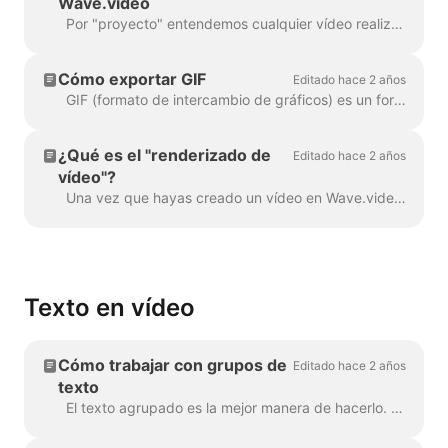
Wave.video
Por "proyecto" entendemos cualquier vídeo realizado en Wave.video. Así es como puedes crear un nuevo proyecto. Puedes seleccionar y personalizar una plantilla de vídeo en la pág...
Cómo exportar GIF
Editado hace 2 años
GIF (formato de intercambio de gráficos) es un formato popular utilizado desde finales de 1980 para compartir imágenes y animaciones cortas. Los GIF sólo pueden almacenar 256 colores, ...
¿Qué es el "renderizado de
Editado hace 2 años
vídeo"?
Una vez que hayas creado un vídeo en Wave.video, tendrás que renderizarlo para poder compartirlo en las redes sociales o descargarlo directamente a tu compu...
Texto en vídeo
Cómo trabajar con grupos de
Editado hace 2 años
texto
El texto agrupado es la mejor manera de hacerlo. En el 99% de los casos, puedes hacer todo lo que necesites con él. Sin embargo, a veces es posible que desee crear uno o dos...