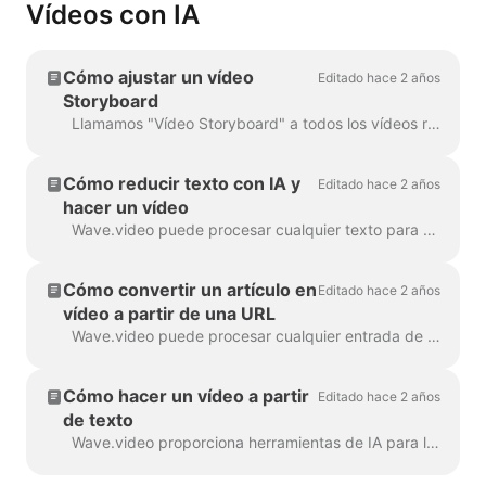
Vídeos con IA
Cómo ajustar un vídeo
Editado hace 2 años
Storyboard
Llamamos "Vídeo Storyboard" a todos los vídeos realizados a partir de un texto o de una entrada de blog, porque tienen un guión vinculado a las escenas concretas del vídeo. ...
Cómo reducir texto con IA y
Editado hace 2 años
hacer un vídeo
Wave.video puede procesar cualquier texto para hacer un vídeo que explique de qué se trata. Puede establecer la duración deseada y sintonizar el generador automátic...
Cómo convertir un artículo en
Editado hace 2 años
vídeo a partir de una URL
Wave.video puede procesar cualquier entrada de blog o un artículo a un vídeo de corta duración que cuenta brevemente lo que el texto se trataba. Utilizamos algoritmos de IA para extra...
Cómo hacer un vídeo a partir
Editado hace 2 años
de texto
Wave.video proporciona herramientas de IA para la creación automática de vídeos a partir del texto. Wave seleccionará los vídeos y la música relevantes para ti. El texto estará en...