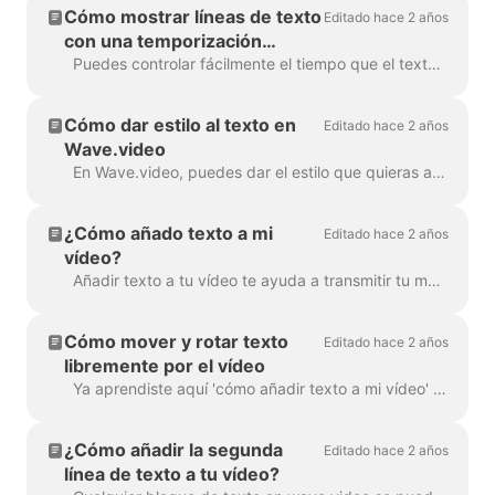
Cómo mostrar líneas de texto
Editado hace 2 años
con una temporización
diferente
Puedes controlar fácilmente el tiempo que el texto se mostrará en la pantalla con la función de retraso de texto. Para utilizarla, asegúrate de que el texto tiene varias líneas en un si...
Cómo dar estilo al texto en
Editado hace 2 años
Wave.video
En Wave.video, puedes dar el estilo que quieras a tu texto en vídeo. Estas son las opciones de edición que tienes: Cambiar el tipo de letra Cambiar la co...
¿Cómo añado texto a mi
Editado hace 2 años
vídeo?
Añadir texto a tu vídeo te ayuda a transmitir tu mensaje, incluso cuando los espectadores ven el vídeo con el sonido apagado. En Wave.video, puedes hacer precisamente ...
Cómo mover y rotar texto
Editado hace 2 años
libremente por el vídeo
Ya aprendiste aquí 'cómo añadir texto a mi vídeo' . Aquí hablaremos sobre cómo mover dos o más bloques de texto alrededor del vídeo en Wave.video ...
¿Cómo añadir la segunda
Editado hace 2 años
línea de texto a tu vídeo?