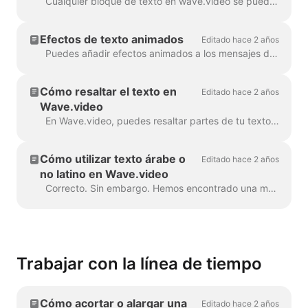
Cualquier bloque de texto en wave.video se puede dividir en varias líneas con diferente tamaño, color y decoraciones. Para añadir una línea, selecciona tu texto. Si estás ...
Efectos de texto animados
Editado hace 2 años
Puedes añadir efectos animados a los mensajes de texto de tu vídeo para hacerlos más atractivos y llamativos. Una vez que hayas añadido texto a tu vídeo, ...
Cómo resaltar el texto en
Editado hace 2 años
Wave.video
En Wave.video, puedes resaltar partes de tu texto para que destaquen del resto del mensaje. Para resaltar una parte del texto,...
Cómo utilizar texto árabe o
Editado hace 2 años
no latino en Wave.video
Correcto. Sin embargo. Hemos encontrado una manera de evitar esto, gracias a un usuario creativo y nuestro equipo de soporte. Todo lo que necesitas hacer es crear un archivo vectorial/ima...
Trabajar con la línea de tiempo
Cómo acortar o alargar una
Editado hace 2 años