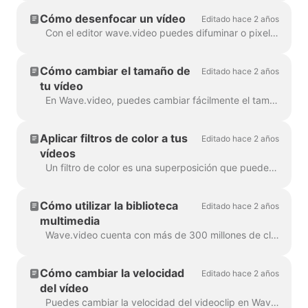
Cómo desenfocar un vídeo
Editado hace 2 años
Con el editor wave.video puedes difuminar o pixelar fácilmente cualquier objeto o texto del vídeo. Primero, abre el editor y selecciona "Overlays & Stickers", luego ...
Cómo cambiar el tamaño de
Editado hace 2 años
tu vídeo
En Wave.video, puedes cambiar fácilmente el tamaño de tu vídeo a diferentes relaciones de aspecto. En el Editor, en el paso "Redimensionar vídeo", puedes ...
Aplicar filtros de color a tus
Editado hace 2 años
vídeos
Un filtro de color es una superposición que puedes añadir a tus vídeos. Es útil cuando quieres dar a tu vídeo un aspecto de marca consistente y hacer que tu...
Cómo utilizar la biblioteca
Editado hace 2 años
multimedia
Wave.video cuenta con más de 300 millones de clips de vídeo e imágenes de archivo, pero también hay una serie de características que nuestros usuarios y el personal...
Cómo cambiar la velocidad
Editado hace 2 años
del vídeo
Puedes cambiar la velocidad del videoclip en Wave.video. Para ello, vaya al paso Editar y seleccione la velocidad que desee. Por defecto, la velocidad del vídeo es ...