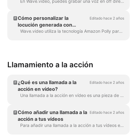
En Wave.video, puedes grabar una voz en off directamente en el editor, al crear tu vídeo. Haz clic en la pista de audio y selecciona Grabar voz: Voz en off 7...
Cómo personalizar la
Editado hace 2 años
locución generada con
etiquetas SSML
Wave.video utiliza la tecnología Amazon Polly para generar pistas de audio a partir de texto. A veces, el resultado por defecto no es impecable, y es posible que desee...
Llamamiento a la acción
¿Qué es una llamada a la
Editado hace 2 años
acción en vídeo?
Una llamada a la acción en vídeo es una pieza de contenido que induce al espectador a realizar una determinada acción después de ver el vídeo. Puede ser (pero ...
Cómo añadir una llamada a la
Editado hace 2 años
acción a tus vídeos
Para añadir una llamada a la acción a tus vídeos en Wave.video, haz clic en el signo "Añadir llamada a la acción" en la línea de tiempo. Estará disponible en la ...