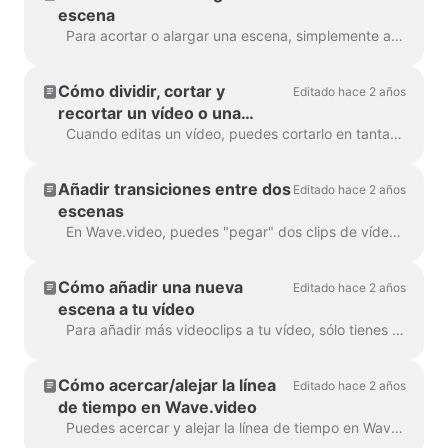
escena
Para acortar o alargar una escena, simplemente arrastra el fotograma a lo largo de la línea de tiempo, así: Si tu escena es un vídeo, observa que a la derecha...
Cómo dividir, cortar y
Editado hace 2 años
recortar un vídeo o una
escena de vídeo
Cuando editas un vídeo, puedes cortarlo en tantas partes como quieras, con un simple clic en la línea de tiempo y pulsando el icono de las tijeras. Puedes insertar...
Añadir transiciones entre dos
Editado hace 2 años
escenas
En Wave.video, puedes "pegar" dos clips de vídeo añadiendo transiciones entre dos escenas. Una transición es una técnica de edición de vídeo que permite...
Cómo añadir una nueva
Editado hace 2 años
escena a tu vídeo
Para añadir más videoclips a tu vídeo, sólo tienes que hacer clic en el icono Más de la línea de tiempo. Esto te mostrará todas las opciones. Para eliminar una escena...
Cómo acercar/alejar la línea
Editado hace 2 años
de tiempo en Wave.video
Puedes acercar y alejar la línea de tiempo en Wave.video para que el proceso de edición sea más cómodo y preciso. La función se encuentra debajo de la l...