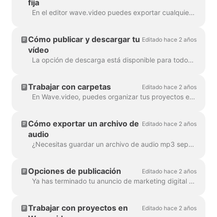
fija
En el editor wave.video puedes exportar cualquier fotograma a formato JPG, PNG o GIF. Sólo PNG y GIF soportan transparencia. ¿Cómo empezar? Primero, busca el fotograma ...
Cómo publicar y descargar tu
Editado hace 2 años
vídeo
La opción de descarga está disponible para todos los usuarios de pago de wave.video. Para descargar tu vídeo tienes que seguir 2 sencillos pasos : Opción A: Paso ...
Trabajar con carpetas
Editado hace 2 años
En Wave.video, puedes organizar tus proyectos en carpetas. De esta forma, es más cómodo buscar entre tus proyectos. Para crear una nueva ...
Cómo exportar un archivo de
Editado hace 2 años
audio
¿Necesitas guardar un archivo de audio mp3 separado de tu vídeo para tu podcast, o simplemente quieres utilizarlo como voz en off? ¡Es fácil con wave.video! Primero,...
Opciones de publicación
Editado hace 2 años
Ya has terminado tu anuncio de marketing digital y estás listo para compartirlo con el mundo. ¿Y ahora qué? Es hora de publicarlo. En la ed. de Wave.video...
Trabajar con proyectos en
Editado hace 2 años