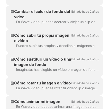
Cambiar el color de fondo del
Editado hace 2 años
vídeo
En Wave.video, puedes acercar y alejar un clip de vídeo o una imagen. Una vez que alejes el zoom, el creador de vídeo añadirá automáticamente un fondo liso para rellenar ...
Cómo subir tu propia imagen
Editado hace 2 años
o vídeo
Puedes subir tus propios videoclips e imágenes a Wave.video y crear vídeos con ellos. Puedes mezclar y combinar tus propios archivos multimedia con los que ...
Cómo sustituir un vídeo o una
Editado hace 2 años
imagen de fondo
Imagínate: has elegido un vídeo o imagen de fondo perfecto en Wave.video, le has añadido tu texto y logotipo... y luego te das cuenta de que quieres cambiar el medio...
Cómo rotar tu imagen o vídeo
Editado hace 2 años
En Wave.video, puedes rotar tu videoclip o imagen. Para rotar el videoclip/imagen, dirígete al paso " Editar" y elige la ...
Cómo animar mi imagen
Editado hace 2 años
En Wave.video, puedes animar una imagen que utilices como fondo. Esto dará a tus vídeos un aspecto fresco y más atractivo. Para animar un fondo...