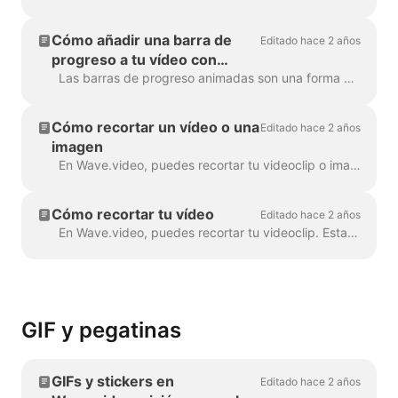
Cómo añadir una barra de
Editado hace 2 años
progreso a tu vídeo con
Wave.video
Las barras de progreso animadas son una forma estupenda de mantener la atención de los espectadores y aumentar el tiempo de visionado de tus vídeos. Aprende a añadir una barra de progreso dinámica a...
Cómo recortar un vídeo o una
Editado hace 2 años
imagen
En Wave.video, puedes recortar tu videoclip o imagen. Esta función funciona para los videoclips/imágenes que subas al creador de vídeo y para los que elijas...
Cómo recortar tu vídeo
Editado hace 2 años
En Wave.video, puedes recortar tu videoclip. Esta función funciona tanto para los videoclips que subas al editor de vídeo como para los que elijas...
GIF y pegatinas
GIFs y stickers en
Editado hace 2 años