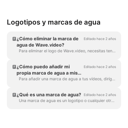
Logotipos y marcas de agua
¿Cómo eliminar la marca de
Editado hace 2 años
agua de Wave.video?
Para eliminar el logo de Wave.video, necesitas tener uno de nuestros planes. Puedes consultar todos los planes aquí . En 'Mis proyectos', haz clic en tres puntos para abrir Reproducir...
¿Cómo puedo añadir mi
Editado hace 2 años
propia marca de agua a mis
vídeos?
Para añadir una marca de agua a tus vídeos, dirígete al paso " Marca de agua " y sube la imagen que quieres que aparezca como marca de agua. Una vez...
¿Qué es una marca de agua?
Editado hace 2 años
Una marca de agua es un logotipo o cualquier otro signo de marca que se muestra en todo el vídeo. Con la ayuda de la marca de agua, puedes marcar tus v...