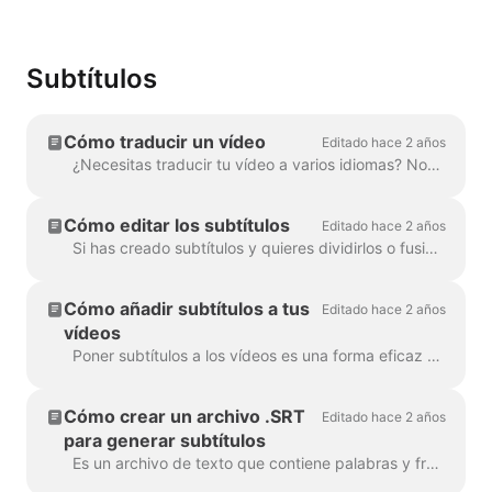
Subtítulos
Cómo traducir un vídeo
Editado hace 2 años
¿Necesitas traducir tu vídeo a varios idiomas? Nosotros nos encargamos. Nota: aquí utilizamos subtítulos automáticos. Tu límite mensual...
Cómo editar los subtítulos
Editado hace 2 años
Si has creado subtítulos y quieres dividirlos o fusionarlos, utiliza la función Dividir subtítulos o las teclas Intro y Retroceso. Utilizando estas opc...
Cómo añadir subtítulos a tus
Editado hace 2 años
vídeos
Poner subtítulos a los vídeos es una forma eficaz de llegar a más espectadores y aumentar la participación en tus contenidos. Con Wave.video, puedes añadir subtítulos automátic...
Cómo crear un archivo .SRT
Editado hace 2 años
para generar subtítulos
Es un archivo de texto que contiene palabras y frases dichas en el vídeo. Estos archivos se pueden utilizar junto con los archivos de vídeo, o reproductores de vídeo en l...