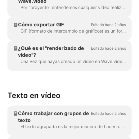
Wave.video
Por "proyecto" entendemos cualquier vídeo realizado en Wave.video. Así es como puedes crear un nuevo proyecto. Puedes seleccionar y personalizar una plantilla de vídeo en la pág...
Cómo exportar GIF
Editado hace 2 años
GIF (formato de intercambio de gráficos) es un formato popular utilizado desde finales de 1980 para compartir imágenes y animaciones cortas. Los GIF sólo pueden almacenar 256 colores, ...
¿Qué es el "renderizado de
Editado hace 2 años
vídeo"?
Una vez que hayas creado un vídeo en Wave.video, tendrás que renderizarlo para poder compartirlo en las redes sociales o descargarlo directamente a tu compu...
Texto en vídeo
Cómo trabajar con grupos de
Editado hace 2 años
texto
El texto agrupado es la mejor manera de hacerlo. En el 99% de los casos, puedes hacer todo lo que necesites con él. Sin embargo, a veces es posible que desee crear uno o dos...