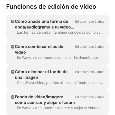
Funciones de edición de vídeo
Cómo añadir una forma de
Editado hace 2 años
onda/audiograma a tu vídeo
con Wave.video
Las formas de onda , también conocidas como audiogramas u ondas sonoras visuales, son animaciones que visualizan el sonido de tu vídeo. Genera una forma de onda para tu podcast...
Cómo combinar clips de
Editado hace 2 años
vídeo
En Wave.video, puedes combinar fácilmente dos o más videoclips o imágenes para crear un vídeo más largo. Para ello, dirígete a https://wave.video/es/ y cl...
Cómo eliminar el fondo de
Editado hace 2 años
una imagen
Con Wave.video, puedes eliminar el fondo de las imágenes que subas a la biblioteca multimedia. Esto es muy útil cuando quieres crear un vídeo...
Fondo de vídeo/imagen:
Editado hace 2 años
cómo acercar y alejar el zoom
En Wave.video, puedes acercar y alejar el vídeo o la imagen. Para acercar/alejar, dirígete al paso Editar y cambia a la pestaña "Vídeo/Imagen" (dep...