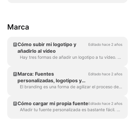
Marca
Cómo subir mi logotipo y
Editado hace 2 años
añadirlo al vídeo
Hay tres formas de añadir un logotipo a tu vídeo. Repasemos cada método y consideremos sus pros y sus contras. Si piensas utilizar el logotipo realmente ...
Marca: Fuentes
Editado hace 2 años
personalizadas, logotipos y
combinaciones de colores
El branding es una forma de agilizar el proceso de creación de vídeos de marca, y además con eficacia. Te concede la capacidad de poblar varias "marcas...
Cómo cargar mi propia fuente
Editado hace 2 años
Añadir tu fuente personalizada es bastante fácil. La primera forma de hacerlo es con el Administrador de marcas . En cualquier proyecto, haz clic en "Gestionar marcas", está en la parte superior ...