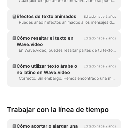
Cualquier bloque de texto en wave.video se puede dividir en varias líneas con diferente tamaño, color y decoraciones. Para añadir una línea, selecciona tu texto. Si estás ...
Efectos de texto animados
Editado hace 2 años
Puedes añadir efectos animados a los mensajes de texto de tu vídeo para hacerlos más atractivos y llamativos. Una vez que hayas añadido texto a tu vídeo, ...
Cómo resaltar el texto en
Editado hace 2 años
Wave.video
En Wave.video, puedes resaltar partes de tu texto para que destaquen del resto del mensaje. Para resaltar una parte del texto, selecciona la...
Cómo utilizar texto árabe o
Editado hace 2 años
no latino en Wave.video
Correcto. Sin embargo. Hemos encontrado una manera de evitar esto, gracias a un usuario creativo y nuestro equipo de soporte. Todo lo que necesitas hacer es crear un archivo vectorial/ima...
Trabajar con la línea de tiempo
Cómo acortar o alargar una
Editado hace 2 años