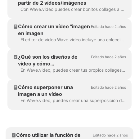
partir de 2 vídeos/imágenes
Con Wave.video puedes crear bonitos collages a partir de vídeos e imágenes utilizando Layouts. Los diseños son una colección de varias cuadrículas y máscaras que...
Cómo crear un vídeo "imagen
Editado hace 2 años
en imagen
El editor de vídeo Wave.video incluye una colección de diseños que te permiten combinar varios clips de vídeo o imágenes. Si quieres crear un vídeo "picture-in-pict...
¿Qué son los diseños de
Editado hace 2 años
vídeo y cómo
personalizarlos?
En Wave.video, puedes crear tus propios collages de vídeo utilizando una práctica función: los diseños de vídeo. Un diseño de vídeo es una forma de mostrar tus elem...
Cómo superponer una
Editado hace 2 años
imagen a un vídeo
En Wave.video, puedes crear una superposición de vídeo. A continuación te explicamos cómo hacerlo. Una superposición de vídeo es una imagen o vídeo que puedes añadir a tu vídeo (o mejor aún...
Cómo utilizar la función de
Editado hace 2 años