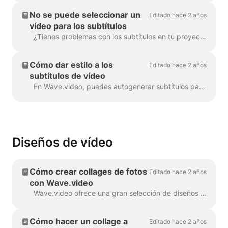
No se puede seleccionar un
Editado hace 2 años
vídeo para los subtítulos
¿Tienes problemas con los subtítulos en tu proyecto? ¡Vamos a solucionarlo! Lo primero es lo primero, vamos a asegurarnos de que tu vídeo ...
Cómo dar estilo a los
Editado hace 2 años
subtítulos de vídeo
En Wave.video, puedes autogenerar subtítulos para tus vídeos o subir archivos .srt o .vtt. Una vez que añadas los subtítulos al vídeo, puedes...
Diseños de vídeo
Cómo crear collages de fotos
Editado hace 2 años
con Wave.video
Wave.video ofrece una gran selección de diseños (una colección de marcos, máscaras y cuadrículas) que te permiten combinar varios elementos visuales en una sola escena...
Cómo hacer un collage a
Editado hace 2 años