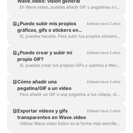
Wave.video: visión general
En Wave.video, puedes añadir GIF y pegatinas a tus vídeos. De esta forma, puedes hacerlos más atractivos, personalizados y atrayentes para tu audiencia. P...
¿Puedo subir mis propios
Editado hace 2 años
gráficos, gifs o stickers en
Wave.video?
Sí, puedes hacerlo. Para subir tus propios stickers, ve al paso "Overlays & Stickers" en el menú de la izquierda y haz clic en la pestaña "Media" -> "Uploads" Puedes a...
¿Puedo crear y subir mi
Editado hace 2 años
propio GIF?
Sí, puedes crear tus propios GIFs y subirlos a Wave.video. Aquí tienes un útil artículo sobre cómo crear tus propios GIFs. Una vez leído tu GIF...
Cómo añadir una
Editado hace 2 años
pegatina/GIF a un vídeo
Para añadir un GIF o una pegatina a tus vídeos, dirígete al paso Superposiciones y pegatinas del menú de la izquierda. Verás todos los a...
Exportar vídeos y gifs
Editado hace 2 años
transparentes en Wave.video
Utilizar Wave.video Editor es la forma más sencilla de crear o personalizar elementos de marca o transparentes para tu vídeo, superposiciones personalizadas, ...