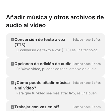
Añadir música y otros archivos de
audio al vídeo
Conversión de texto a voz
Editado hace 2 años
(TTS)
El conversor de texto a voz (TTS) es una tecnología que descifra el texto digital y sintetiza el habla a partir de él utilizando una voz artificial. Cuando se trata...
Opciones de edición de audio
Editado hace 2 años
En Wave.video, puedes editar el archivo de audio. Estas son las opciones de edición disponibles: Recortar el archivo de audio Cambiar su volumen Añadir un fundido de...
¿Cómo puedo añadir música
Editado hace 2 años
a mi vídeo?
Para que tu vídeo sea más atractivo, es una buena idea añadirle una pista de audio. Para añadir música o cualquier audio, haz clic en la pista de audio en la línea de tiempo ...
Trabajar con voz en off
Editado hace 2 años