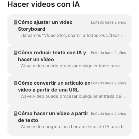
Hacer vídeos con IA
Cómo ajustar un vídeo
Editado hace 2 años
Storyboard
Llamamos "Vídeo Storyboard" a todos los vídeos realizados a partir de un texto o de una entrada de blog, porque tienen un guión vinculado a las escenas concretas del vídeo. ...
Cómo reducir texto con IA y
Editado hace 2 años
hacer un vídeo
Wave.video puede procesar cualquier texto para hacer un vídeo que explique de qué se trata. Puede establecer la duración deseada y sintonizar el generador automátic...
Cómo convertir un artículo en
Editado hace 2 años
vídeo a partir de una URL
Wave.video puede procesar cualquier entrada de blog o un artículo a un vídeo de corta duración que cuenta brevemente lo que el texto se trataba. Utilizamos algoritmos de IA para extra...
Cómo hacer un vídeo a partir
Editado hace 2 años
de texto
Wave.video proporciona herramientas de IA para la creación automática de vídeos a partir del texto. Wave seleccionará los vídeos y la música relevantes para ti. El texto estará en...