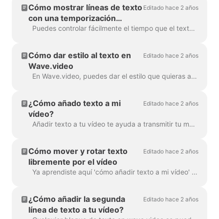
Cómo mostrar líneas de texto
Editado hace 2 años
con una temporización
diferente
Puedes controlar fácilmente el tiempo que el texto se mostrará en la pantalla con la función de retraso de texto. Para utilizarla, asegúrate de que el texto tiene varias líneas en un si...
Cómo dar estilo al texto en
Editado hace 2 años
Wave.video
En Wave.video, puedes dar el estilo que quieras a tu texto en vídeo. Estas son las opciones de edición que tienes: Cambiar el tipo de letra Cambiar la co...
¿Cómo añado texto a mi
Editado hace 2 años
vídeo?
Añadir texto a tu vídeo te ayuda a transmitir tu mensaje, incluso cuando los espectadores ven el vídeo con el sonido apagado. En Wave.video, puedes hacer precisamente ...
Cómo mover y rotar texto
Editado hace 2 años
libremente por el vídeo
Ya aprendiste aquí 'cómo añadir texto a mi vídeo' . Aquí hablaremos sobre cómo mover dos o más bloques de texto alrededor del vídeo en Wave.video ...
¿Cómo añadir la segunda
Editado hace 2 años
línea de texto a tu vídeo?