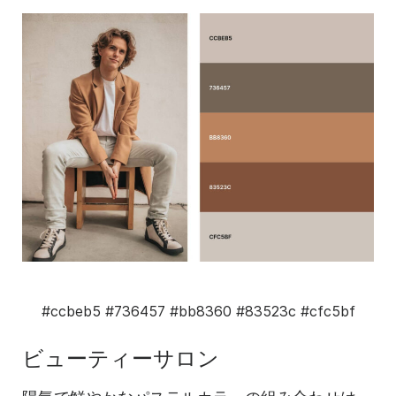
#ccbeb5
#736457
#bb8360
#83523c
#cfc5bf
ビューティーサロン