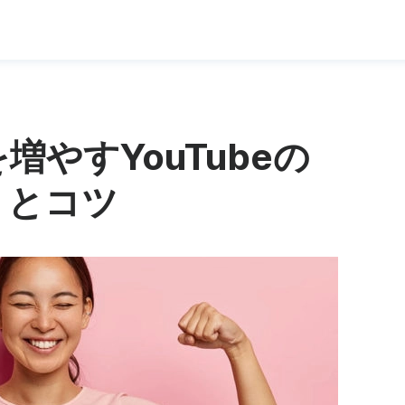
やすYouTubeの
トとコツ