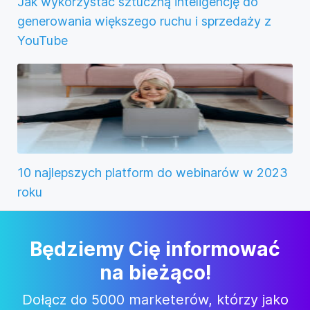
Jak wykorzystać sztuczną inteligencję do
generowania większego ruchu i sprzedaży z
YouTube
10 najlepszych platform do webinarów w 2023
roku
Będziemy Cię informować
na bieżąco!
Dołącz do 5000 marketerów, którzy jako