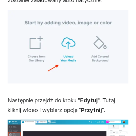
zostanie załadowany automatycznie.
Następnie przejdź do kroku "
Edytuj
". Tutaj
kliknij
wideo
i wybierz opcję "
Przytnij
".