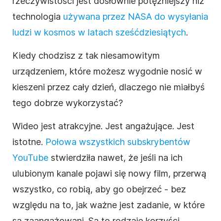
rzeczywistości jest dosłownie potężniejszy niż
technologia
używana przez NASA do wysyłania
ludzi w kosmos w latach sześćdziesiątych
.
Kiedy chodzisz z tak niesamowitym
urządzeniem, które możesz wygodnie nosić w
kieszeni przez cały dzień, dlaczego nie miałbyś
tego dobrze wykorzystać?
Wideo
jest atrakcyjne. Jest angażujące. Jest
istotne.
Połowa wszystkich subskrybentów
YouTube
stwierdziła nawet, że jeśli na ich
ulubionym kanale pojawi się nowy
film
, przerwą
wszystko, co robią, aby go obejrzeć - bez
względu na to, jak ważne jest zadanie, w które
są zaangażowani. Są to rodzaje korzyści,