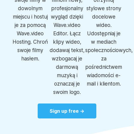
swoje filmy w
filmom nowy,
otrzymuj
dowolnym
profesjonalny
stylowe
strony
miejscu i hostuj
wygląd dzięki
docelowe
je za pomocą
Wave.video
wideo
.
Wave.video
Editor.
Łącz
Udostępniaj je
Hosting
. Chroń
klipy wideo,
w mediach
swoje filmy
dodawaj tekst,
społecznościowych,
hasłem.
wzbogacaj je
za
darmową
pośrednictwem
muzyką i
wiadomości e-
oznaczaj je
mail i klientom.
swoim logo.
Sign up free →